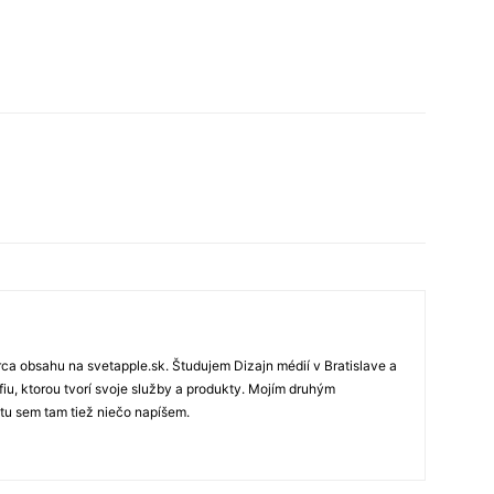
rca obsahu na svetapple.sk. Študujem Dizajn médií v Bratislave a
fiu, ktorou tvorí svoje služby a produkty. Mojím druhým
 tu sem tam tiež niečo napíšem.