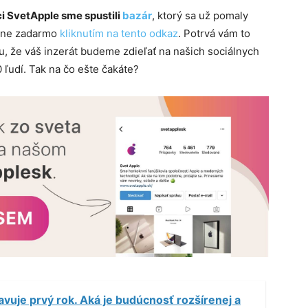
i SvetApple sme spustili
bazár
, ktorý sa už pomaly
plne zadarmo
kliknutím na tento odkaz
. Potrvá vám to
, že váš inzerát budeme zdieľať na našich sociálnych
 ľudí. Tak na čo ešte čakáte?
avuje prvý rok. Aká je budúcnosť rozšírenej a