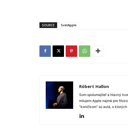
SOURCE
SvetApple
Róbert Hallon
Som spolumajiteľ a hlavný tvo
milujem Apple najmä pre filozo
"koníčkom" sú autá, o ktorých