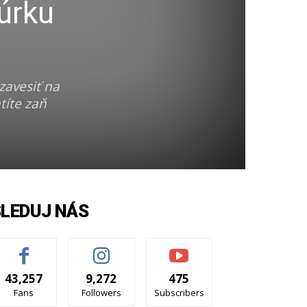
núrku
zavesiť na
títe zaň
SLEDUJ NÁS
43,257
9,272
475
Fans
Followers
Subscribers