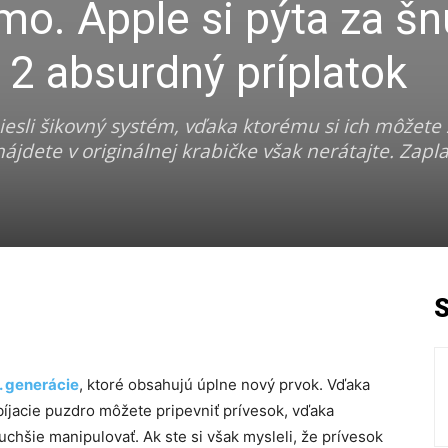
rmo. Apple si pýta za š
 2 absurdný príplatok
iesli šikovný systém, vďaka ktorému si ich môžete 
nájdete v originálnej krabičke však nerátajte. Zapla
. generácie
, ktoré obsahujú úplne nový prvok. Vďaka
íjacie puzdro môžete pripevniť prívesok, vďaka
hšie manipulovať. Ak ste si však mysleli, že prívesok