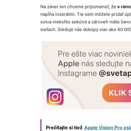
Na záver len chceme pripomenúť, že
v rámc
napĺňa inzerátmi. Tie sem môžete pridať ú
sotva niekoľko sekúnd a zároveň máte šancu
sieťach. Sleduje nás dokopy viac ako 40 000
Prečítajte si tiež
Apple Vision Pro osl