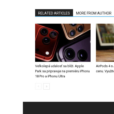
RELATED ARTICLES
MORE FROM AUTHOR
Veľkolepá udalosť sa blíži. Apple
AirPods 4 s
Park sa pripravuje na premiéru iPhonu
cenu. Využit
18 Pro a iPhonu Ultra