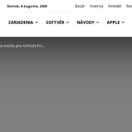
Bazár
Inzercia
Kontakt
Re
štvrtok, 6 augusta, 2026
ZARIADENIA
SOFTVÉR
NÁVODY
APPLE
za šnúrku pre AirPods Pro...