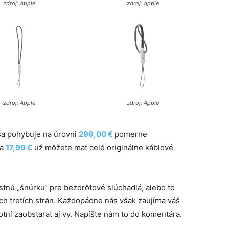
zdroj: Apple
zdroj: Apple
zdroj: Apple
zdroj: Apple
 sa pohybuje na úrovni
299,00 €
pomerne
za
17,99 €
už môžete mať celé originálne káblové
astnú „šnúrku“ pre bezdrôtové slúchadlá, alebo to
h tretích strán. Každopádne nás však zaujíma váš
otní zaobstarať aj vy. Napíšte nám to do komentára.