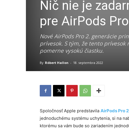
Nič nie je zada
pre AirPods Pro
Nové AirPods Pro 2. generácie prin
prívesok. S tým, že tento prívesok 
pomerne vysokú čiastku.
By
Róbert Hallon
-
18. septembra 2022
Spoločnosť Apple predstavila
AirPods Pro 2
jednoduchému systému uchytenia, si na nab
ktorému sa vám bude so zariadením jednoduc