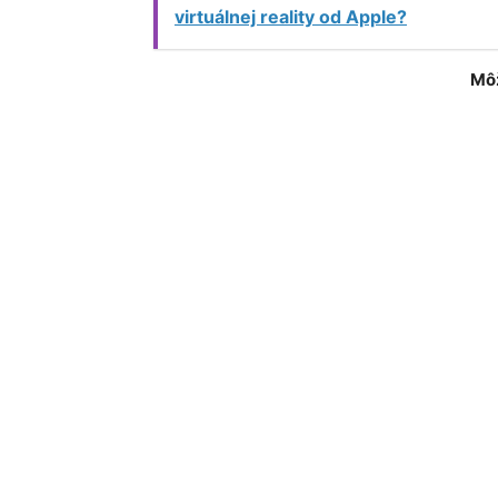
virtuálnej reality od Apple?
Môž