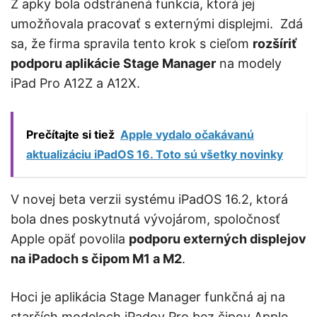
Z apky bola odstránená funkcia, ktorá jej
umožňovala pracovať s externými displejmi. Zdá
sa, že firma spravila tento krok s cieľom
rozšíriť
podporu aplikácie Stage Manager
na modely
iPad Pro A12Z a A12X.
Prečítajte si tiež
Apple vydalo očakávanú
aktualizáciu iPadOS 16. Toto sú všetky novinky
V novej beta verzii systému iPadOS 16.2, ktorá
bola dnes poskytnutá vývojárom, spoločnosť
Apple opäť povolila
podporu externých displejov
na iPadoch s čipom M1 a M2
.
Hoci je aplikácia Stage Manager funkčná aj na
starších modeloch iPadov Pro bez čipov Apple