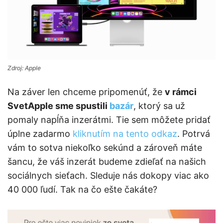
Zdroj: Apple
Na záver len chceme pripomenúť, že
v rámci
SvetApple sme spustili
bazár
, ktorý sa už
pomaly napĺňa inzerátmi. Tie sem môžete pridať
úplne zadarmo
kliknutím na tento odkaz
. Potrvá
vám to sotva niekoľko sekúnd a zároveň máte
šancu, že váš inzerát budeme zdieľať na našich
sociálnych sieťach. Sleduje nás dokopy viac ako
40 000 ľudí. Tak na čo ešte čakáte?