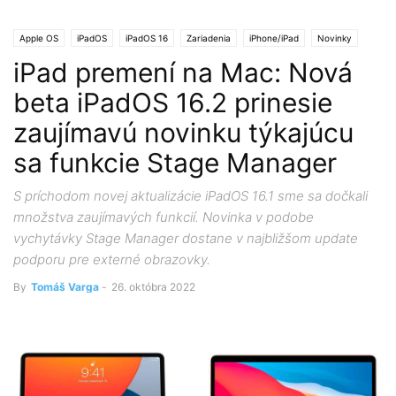
Apple OS
iPadOS
iPadOS 16
Zariadenia
iPhone/iPad
Novinky
iPad premení na Mac: Nová
beta iPadOS 16.2 prinesie
zaujímavú novinku týkajúcu
sa funkcie Stage Manager
S príchodom novej aktualizácie iPadOS 16.1 sme sa dočkali
množstva zaujímavých funkcií. Novinka v podobe
vychytávky Stage Manager dostane v najbližšom update
podporu pre externé obrazovky.
By
Tomáš Varga
-
26. októbra 2022