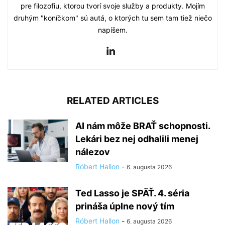
pre filozofiu, ktorou tvorí svoje služby a produkty. Mojím
druhým "koníčkom" sú autá, o ktorých tu sem tam tiež niečo
napíšem.
RELATED ARTICLES
AI nám môže BRAŤ schopnosti.
Lekári bez nej odhalili menej
nálezov
Róbert Hallon
-
6. augusta 2026
Ted Lasso je SPÄŤ. 4. séria
prináša úplne nový tím
Róbert Hallon
-
6. augusta 2026