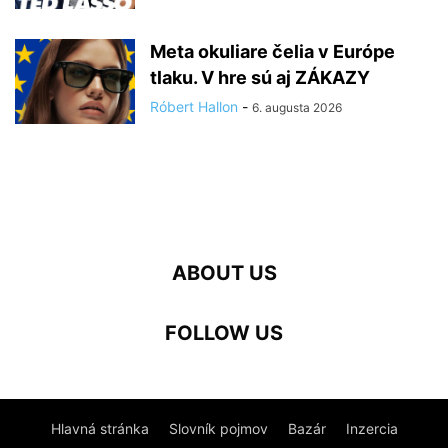
Meta okuliare čelia v Európe
tlaku. V hre sú aj ZÁKAZY
Róbert Hallon
-
6. augusta 2026
ABOUT US
FOLLOW US
Hlavná stránka
Slovník pojmov
Bazár
Inzercia