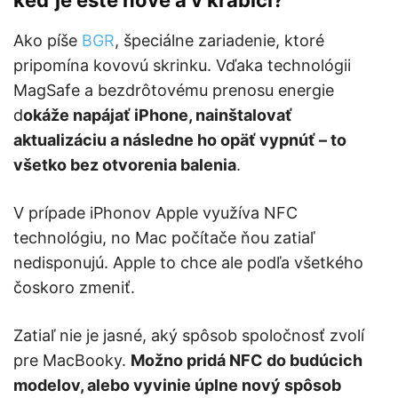
keď je ešte nové a v krabici?
Ako píše
BGR
, špeciálne zariadenie, ktoré
pripomína kovovú skrinku. Vďaka technológii
MagSafe a bezdrôtovému prenosu energie
d
okáže napájať iPhone, nainštalovať
aktualizáciu a následne ho opäť vypnúť – to
všetko bez otvorenia balenia
.
V prípade iPhonov Apple využíva NFC
technológiu, no Mac počítače ňou zatiaľ
nedisponujú. Apple to chce ale podľa všetkého
čoskoro zmeniť.
Zatiaľ nie je jasné, aký spôsob spoločnosť zvolí
pre MacBooky.
Možno pridá NFC do budúcich
modelov, alebo vyvinie úplne nový spôsob