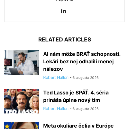
RELATED ARTICLES
AI nám môže BRAŤ schopnosti.
Lekári bez nej odhalili menej
nálezov
Róbert Hallon
-
6. augusta 2026
Ted Lasso je SPÄŤ. 4. séria
prináša úplne nový tím
Róbert Hallon
-
6. augusta 2026
Meta okuliare čelia v Európe