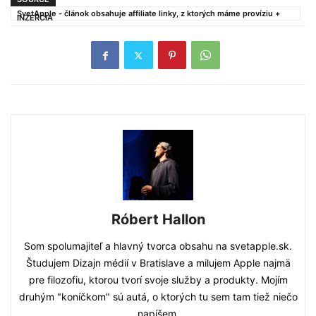
SvetApple - článok obsahuje affiliate linky, z ktorých máme províziu +
INZERCIA
Róbert Hallon
Som spolumajiteľ a hlavný tvorca obsahu na svetapple.sk.
Študujem Dizajn médií v Bratislave a milujem Apple najmä
pre filozofiu, ktorou tvorí svoje služby a produkty. Mojím
druhým "koníčkom" sú autá, o ktorých tu sem tam tiež niečo
napíšem.