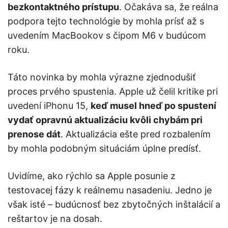
bezkontaktného prístupu
. Očakáva sa, že reálna
podpora tejto technológie by mohla prísť až s
uvedením MacBookov s čipom M6 v budúcom
roku.
Táto novinka by mohla výrazne zjednodušiť
proces prvého spustenia. Apple už čelil kritike pri
uvedení iPhonu 15,
keď musel hneď po spustení
vydať opravnú aktualizáciu kvôli chybám pri
prenose dát
. Aktualizácia ešte pred rozbalením
by mohla podobným situáciám úplne predísť.
Uvidíme, ako rýchlo sa Apple posunie z
testovacej fázy k reálnemu nasadeniu. Jedno je
však isté – budúcnosť bez zbytočných inštalácií a
reštartov je na dosah.