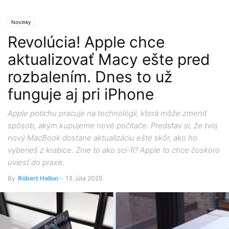
Novinky
Revolúcia! Apple chce
aktualizovať Macy ešte pred
rozbalením. Dnes to už
funguje aj pri iPhone
Apple potichu pracuje na technológii, ktorá môže zmeniť
spôsob, akým kupujeme nové počítače. Predstav si, že tvoj
nový MacBook dostane aktualizáciu ešte skôr, ako ho
vyberieš z krabice. Znie to ako sci-fi? Apple to chce čoskoro
uviesť do praxe.
By
Róbert Hallon
-
13. júla 2025