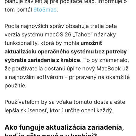
plánuje zaviesť aj pre počítače Mac. Informuje o
tom portál
9to5mac
.
Podľa najnovších správ obsahuje tretia beta
verzia systému macOS 26 „Tahoe“ náznaky
funkcionality, ktorá by mohla
umožniť
aktualizáciu operačného systému bez potreby
vybratia zariadenia z krabice
. To by znamenalo,
že používatelia dostanú úplne nový MacBook už
s najnovším softvérom – pripravený na okamžité
použitie.
Používateľom by sa vďaka tomuto dostala ešte
lepšia skúsenosť, ktorú určite ocení každý.
Ako funguje aktualizácia zariadenia,