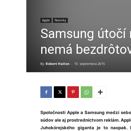
Apple
Novinky
Samsung útočí 
nemá bezdrôtov
By
Róbert Hallon
-
13. septembra 2015
Spoločnosti Apple a Samsung medzi sebou 
súdov ale aj prostredníctvom reklám. App
Juhokórejského giganta je to naopak.