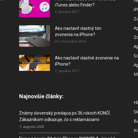
N
iTunes alebo Finder?
i
6. januára 2017
Za
A
Ako nastaviť vlastný tón
zvonenia na iPhone?
Z
25. novembra 2014
A
So
Ako nastaviť vlastné zvonenie na
iPhone?
A
7. januára 2017
M
Najnovšie články:
Hl
S
Známy slovenský predajca po 36 rokoch KONČÍ.
Zákazníkom odkazuje, čo s reklamáciami
B
7. augusta 2026
In