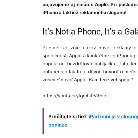
objavujeme aj niečo s Apple. Pri posledn
iPhonu a taktiež reklamného sloganu!
It’s Not a Phone, It’s a Ga
Presne tak znie názov novej reklamy o
spoločnosti Apple a konkrétne jej iPhonu pr
populárnu bezdrôtovú nabíjačku. Táto te
obľúbená a tak tu je dôvod hovoriť o niečo
zosmiešňovať Apple. Kam ten svet speje?
https://youtu.be/tgmhi0Vi9oo
Prečítajte si tiež
iPad mini je v slušn
peniaze