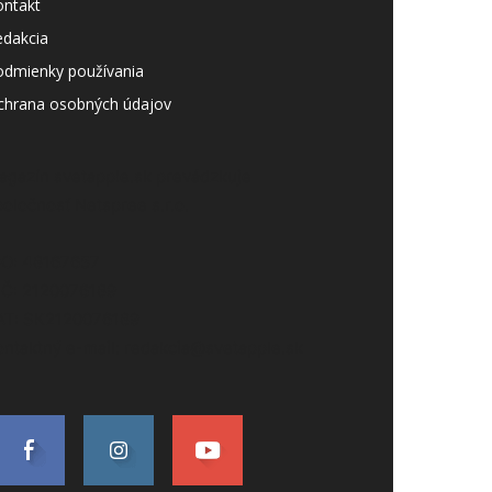
ontakt
edakcia
odmienky používania
chrana osobných údajov
agazín svetapple.sk prevádzkuje
poločnosť Netspree s.r.o.
ČO: 48167657
IČ: 2120076189
AT: SK2120076189
ontaktný e-mail: redakcia@svetapple.sk