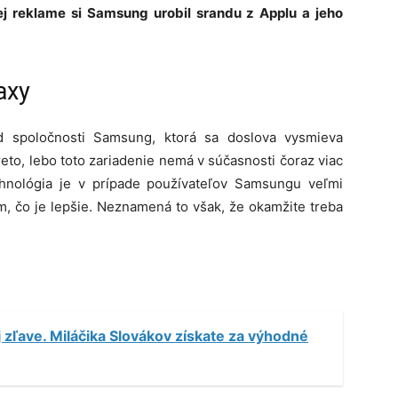
ej reklame si Samsung urobil srandu z Applu a jeho
laxy
d spoločnosti Samsung, ktorá sa doslova vysmieva
eto, lebo toto zariadenie nemá v súčasnosti čoraz viac
chnológia je v prípade používateľov Samsungu veľmi
m, čo je lepšie. Neznamená to však, že okamžite treba
ej zľave. Miláčika Slovákov získate za výhodné