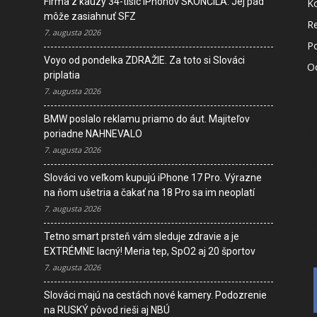
Firma z kauzy 34-tisíc iPhonov SKONČILA. Jej pád
K
môže zasiahnuť SFZ
R
7. augusta 2026
P
Voyo od pondelka ZDRAŽIE. Za toto si Slováci
O
priplatia
7. augusta 2026
M
BMW poslalo reklamu priamo do áut. Majiteľov
s
poriadne NAHNEVALO
7. augusta 2026
I
Slováci vo veľkom kupujú iPhone 17 Pro. Výrazne
D
na ňom ušetria a čakať na 18 Pro sa im neoplatí
V
7. augusta 2026
K
Tetno smart prsteň vám sleduje zdravie a je
EXTRÉMNE lacný! Meria tep, SpO2 aj 20 športov
7. augusta 2026
Slováci majú na cestách nové kamery. Podozrenie
na RUSKÝ pôvod rieši aj NBÚ