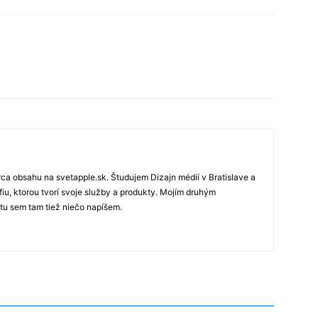
rca obsahu na svetapple.sk. Študujem Dizajn médií v Bratislave a
fiu, ktorou tvorí svoje služby a produkty. Mojím druhým
 tu sem tam tiež niečo napíšem.