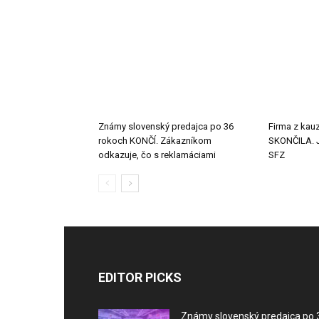
Známy slovenský predajca po 36
Firma z kauz
rokoch KONČÍ. Zákazníkom
SKONČILA. J
odkazuje, čo s reklamáciami
SFZ
EDITOR PICKS
Známy slovenský predajca po 