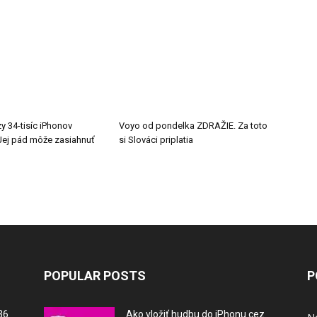
y 34-tisíc iPhonov
Voyo od pondelka ZDRAŽIE. Za toto
ej pád môže zasiahnuť
si Slováci priplatia
POPULAR POSTS
P
36
Ako vložiť hudbu do iPhonu cez