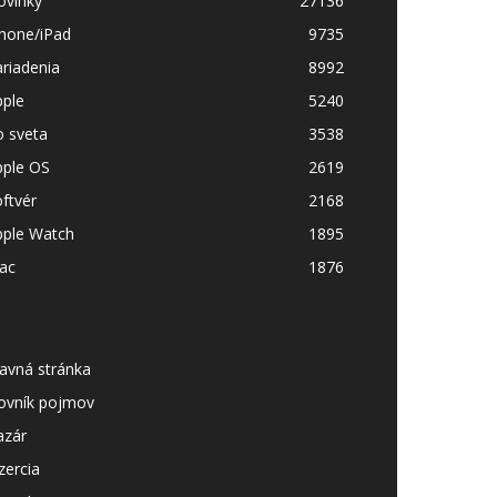
ovinky
27136
Phone/iPad
9735
riadenia
8992
pple
5240
o sveta
3538
pple OS
2619
ftvér
2168
pple Watch
1895
ac
1876
avná stránka
lovník pojmov
azár
zercia