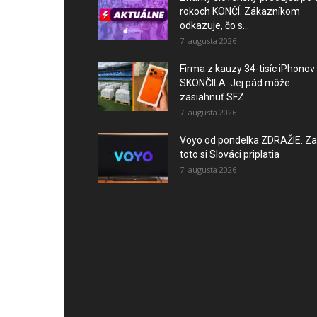
rokoch KONČÍ. Zákazníkom
odkazuje, čo s...
7. augusta 2026
Firma z kauzy 34-tisíc iPhonov
SKONČILA. Jej pád môže
zasiahnuť SFZ
7. augusta 2026
Voyo od pondelka ZDRAŽIE. Za
toto si Slováci priplatia
7. augusta 2026