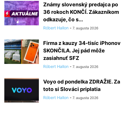
Známy slovenský predajca po
36 rokoch KONČÍ. Zákazníkom
odkazuje, čo s...
Róbert Hallon
-
7. augusta 2026
Firma z kauzy 34-tisíc iPhonov
SKONČILA. Jej pád môže
zasiahnuť SFZ
Róbert Hallon
-
7. augusta 2026
Voyo od pondelka ZDRAŽIE. Za
toto si Slováci priplatia
Róbert Hallon
-
7. augusta 2026