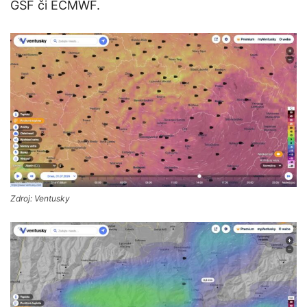
GSF či ECMWF.
Zdroj: Ventusky