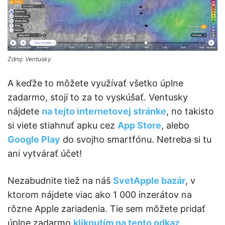
Zdroj: Ventusky
A keďže to môžete využívať všetko úplne
zadarmo, stojí to za to vyskúšať. Ventusky
nájdete
na tejto internetovej stránke
, no takisto
si viete stiahnuť apku cez
App Store
, alebo
Google Play
do svojho smartfónu. Netreba si tu
ani vytvárať účet!
Nezabudnite tiež na náš
SvetApple bazár
, v
ktorom nájdete viac ako 1 000 inzerátov na
rôzne Apple zariadenia. Tie sem môžete pridať
úplne zadarmo
kliknutím na tento odkaz
.