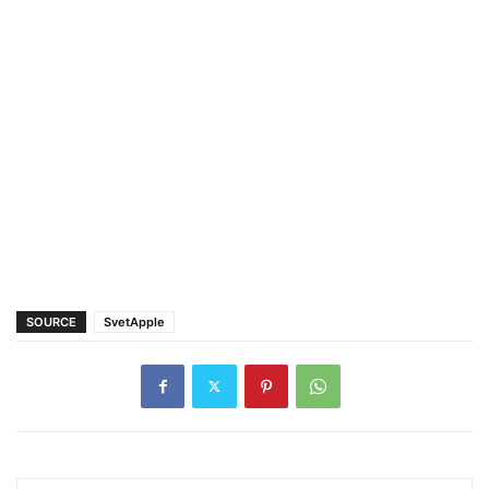
SOURCE
SvetApple