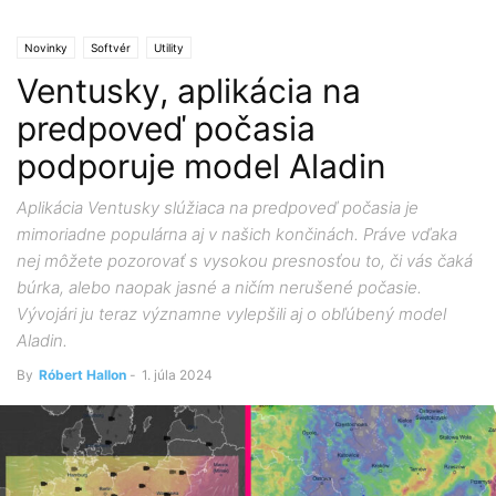
Novinky
Softvér
Utility
Ventusky, aplikácia na
predpoveď počasia
podporuje model Aladin
Aplikácia Ventusky slúžiaca na predpoveď počasia je
mimoriadne populárna aj v našich končinách. Práve vďaka
nej môžete pozorovať s vysokou presnosťou to, či vás čaká
búrka, alebo naopak jasné a ničím nerušené počasie.
Vývojári ju teraz významne vylepšili aj o obľúbený model
Aladin.
By
Róbert Hallon
-
1. júla 2024