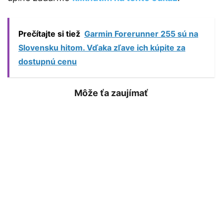
Prečítajte si tiež
Garmin Forerunner 255 sú na
Slovensku hitom. Vďaka zľave ich kúpite za
dostupnú cenu
Môže ťa zaujímať