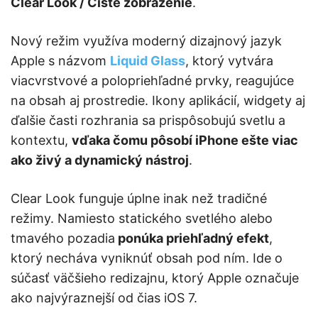
Clear Look / Čisté zobrazenie
.
Nový režim využíva moderný dizajnový jazyk
Apple s názvom
Liquid Glass
, ktorý vytvára
viacvrstvové a polopriehľadné prvky, reagujúce
na obsah aj prostredie. Ikony aplikácií, widgety aj
ďalšie časti rozhrania sa prispôsobujú svetlu a
kontextu,
vďaka čomu pôsobí iPhone ešte viac
ako živý a dynamický nástroj
.
Clear Look funguje úplne inak než tradičné
režimy. Namiesto statického svetlého alebo
tmavého pozadia
ponúka priehľadný efekt
,
ktorý necháva vyniknúť obsah pod ním. Ide o
súčasť väčšieho redizajnu, ktorý Apple označuje
ako najvýraznejší od čias iOS 7.