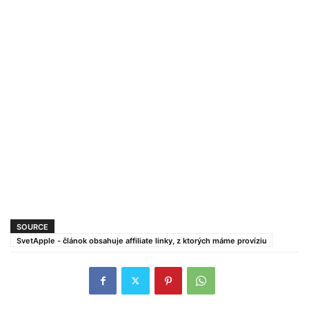
SOURCE
SvetApple - článok obsahuje affiliate linky, z ktorých máme províziu