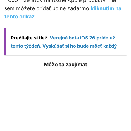
1 000 inzerátov na rôzne Apple produkty. Tie
sem môžete pridať úplne zadarmo
kliknutím na
tento odkaz
.
Prečítajte si tiež
Verejná beta iOS 26 príde už
tento týždeň. Vyskúšať si ho bude môcť každý
Môže ťa zaujímať