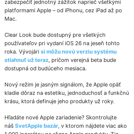
zabezpečiť jednotný zážitok naprieč všetkými
platformami Apple – od iPhonu, cez iPad až po
Mac.
Clear Look bude dostupný pre všetkých
používateľov pri vydaní iOS 26 na jeseň tohto
roka. Vývojári
si môžu novú verziu systému
stiahnuť už teraz
, pričom verejná beta bude
dostupná od budúceho mesiaca.
Nový režim je jasným signálom, že Apple opäť
kladie dôraz na estetiku, jednoduchosť a funkčnú
krásu, ktorá definuje jeho produkty už roky.
Hľadáte nové Apple zariadenie? Skontrolujte
náš
SvetApple bazár
, v ktorom nájdete viac ako