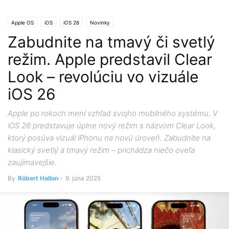
Apple OS
iOS
iOS 26
Novinky
Zabudnite na tmavý či svetlý
režim. Apple predstavil Clear
Look – revolúciu vo vizuále
iOS 26
Apple po rokoch mení vzhľad svojho mobilného systému. V
iOS 26 predstavuje úplne nový režim s názvom Clear Look,
ktorý posúva vizuál iPhonu na novú úroveň. Zabudnite na
klasický svetlý a tmavý režim – prichádza niečo oveľa
zaujímavejšie.
By
Róbert Hallon
-
9. júna 2025