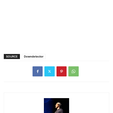
SOURCE
Downdetector