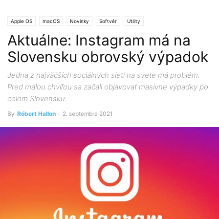
Apple OS
macOS
Novinky
Softvér
Utility
Aktuálne: Instagram má na
Slovensku obrovský výpadok
Jedna z najväčších sociálnych sietí na svete má problém.
Pred malou chvíľou sa začali objavovať masívne výpadky po
celom Slovensku.
By
Róbert Hallon
-
2. septembra 2021