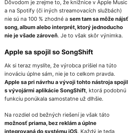
Dôvodom je zrejme to, že knižnice v Apple Music
a na Spotify (či iných streamovacích službách)
nie sú na 100 % zhodné a
sem tam sa môže nájsť
song, album alebo interprét, ktorý jednoducho
nie je všade zároveň
. Je to však skôr výnimka.
Apple sa spojil so SongShift
Ak si teraz myslíte, že výrobca prišiel na túto
inováciu úplne sám, nie je to celkom pravda.
Apple sa pri návrhu a vývoji tohto nástroja spojil
s vývojármi aplikácie SongShift
, ktorá podobnú
funkciu ponúkala samostatne už dlhšie.
Na rozdiel od bežných riešení je však táto
možnosť priama, bez reklám a úplne
integrovaná do systému iOS
. Každý je teda