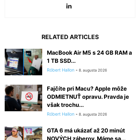
RELATED ARTICLES
MacBook Air M5 s 24 GB RAM a
1 TB SSD...
Róbert Hallon
-
8. augusta 2026
Fajčíte pri Macu? Apple môže
ODMIETNUŤ opravu. Pravda je
však trochu...
Róbert Hallon
-
8. augusta 2026
GTA 6 má ukázať až 20 minút
NOVÝCH záberov. Máme sa...