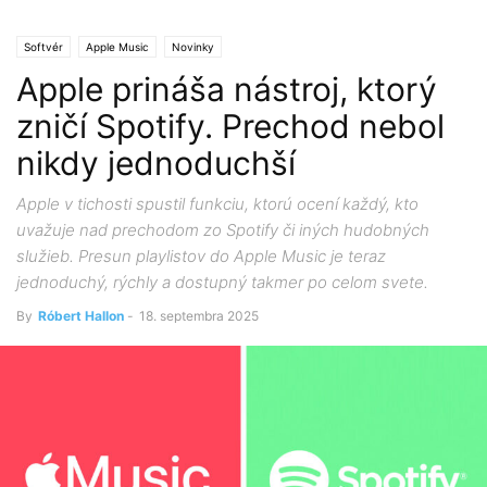
Softvér
Apple Music
Novinky
Apple prináša nástroj, ktorý
zničí Spotify. Prechod nebol
nikdy jednoduchší
Apple v tichosti spustil funkciu, ktorú ocení každý, kto
uvažuje nad prechodom zo Spotify či iných hudobných
služieb. Presun playlistov do Apple Music je teraz
jednoduchý, rýchly a dostupný takmer po celom svete.
By
Róbert Hallon
-
18. septembra 2025