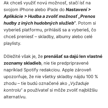
Ak chceš využiť novú možnosť, stačí ísť na
svojom iPhone alebo iPade do
Nastavení >
Aplikácie > Hudba a zvoliť možnosť „Prenos
hudby z iných hudobných služieb“
. Potom si
vyberieš platformu, prihlásiš sa a vyberieš, čo
chceš preniesť – skladby, albumy alebo celé
playlisty.
Dôležité však je, že
prenášať sa dajú len vlastné
zoznamy skladieb
, nie tie predpripravené
napríklad Spotify redakciou. Apple zároveň
upozorňuje, že nie všetky skladby nájdu 100 %
zhodu – tie budú označené ako „
Vyžaduje
kontrolu
“ a používateľ si môže zvoliť najbližšiu
alternatívu.