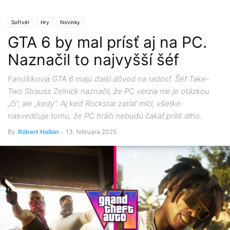
Softvér
Hry
Novinky
GTA 6 by mal prísť aj na PC.
Naznačil to najvyšší šéf
Fanúšikovia GTA 6 majú ďalší dôvod na radosť. Šéf Take-
Two Strauss Zelnick naznačil, že PC verzia nie je otázkou
„či“, ale „kedy“. Aj keď Rockstar zatiaľ mlčí, všetko
nasvedčuje tomu, že PC hráči nebudú čakať príliš dlho.
By
Róbert Hallon
-
13. februára 2025