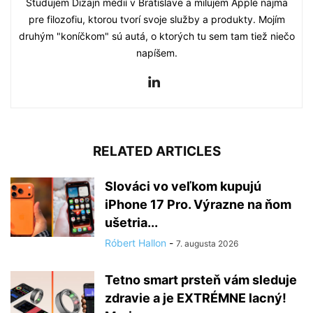
Študujem Dizajn médií v Bratislave a milujem Apple najmä
pre filozofiu, ktorou tvorí svoje služby a produkty. Mojím
druhým "koníčkom" sú autá, o ktorých tu sem tam tiež niečo
napíšem.
RELATED ARTICLES
Slováci vo veľkom kupujú
iPhone 17 Pro. Výrazne na ňom
ušetria...
Róbert Hallon
-
7. augusta 2026
Tetno smart prsteň vám sleduje
zdravie a je EXTRÉMNE lacný!