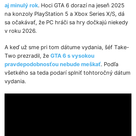
aj minulý rok
. Hoci GTA 6 dorazí na jeseň 2025
na konzoly PlayStation 5 a Xbox Series X/S, dá
sa očakávať, že PC hráči sa hry dočkajú niekedy
v roku 2026.
A keď už sme pri tom dátume vydania, šéf Take-
Two prezradil, že
GTA 6 s vysokou
pravdepodobnosťou nebude meškať
. Podľa
všetkého sa teda podarí splniť tohtoročný dátum
vydania.