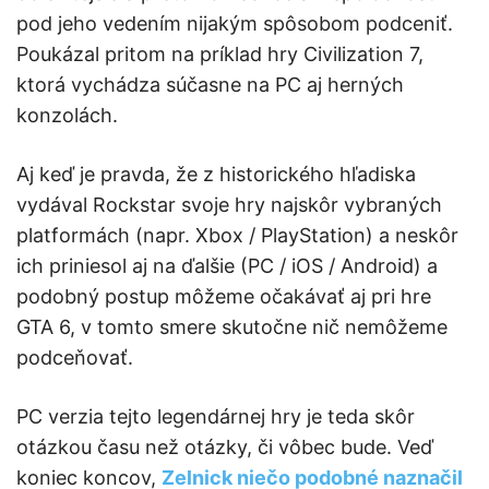
pod jeho vedením nijakým spôsobom podceniť.
Poukázal pritom na príklad hry Civilization 7,
ktorá vychádza súčasne na PC aj herných
konzolách.
Aj keď je pravda, že z historického hľadiska
vydával Rockstar svoje hry najskôr vybraných
platformách (napr. Xbox / PlayStation) a neskôr
ich priniesol aj na ďalšie (PC / iOS / Android) a
podobný postup môžeme očakávať aj pri hre
GTA 6, v tomto smere skutočne nič nemôžeme
podceňovať.
PC verzia tejto legendárnej hry je teda skôr
otázkou času než otázky, či vôbec bude. Veď
koniec koncov,
Zelnick niečo podobné naznačil