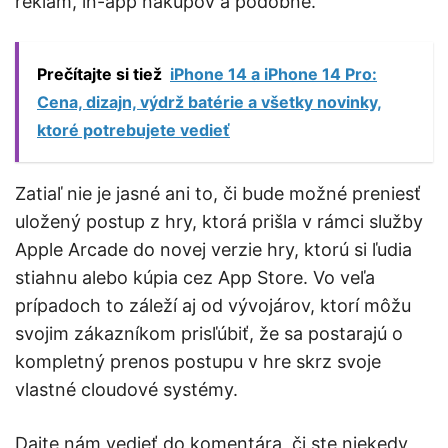
reklám, in-app nákupov a podobne.
Prečítajte si tiež
iPhone 14 a iPhone 14 Pro:
Cena, dizajn, výdrž batérie a všetky novinky,
ktoré potrebujete vedieť
Zatiaľ nie je jasné ani to, či bude možné preniesť
uložený postup z hry, ktorá prišla v rámci služby
Apple Arcade do novej verzie hry, ktorú si ľudia
stiahnu alebo kúpia cez App Store. Vo veľa
prípadoch to záleží aj od vývojárov, ktorí môžu
svojim zákazníkom prisľúbiť, že sa postarajú o
kompletný prenos postupu v hre skrz svoje
vlastné cloudové systémy.
Dajte nám vedieť do komentára, či ste niekedy