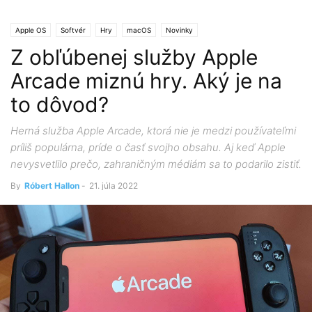
Apple OS
Softvér
Hry
macOS
Novinky
Z obľúbenej služby Apple
Arcade miznú hry. Aký je na
to dôvod?
Herná služba Apple Arcade, ktorá nie je medzi používateľmi
príliš populárna, príde o časť svojho obsahu. Aj keď Apple
nevysvetlilo prečo, zahraničným médiám sa to podarilo zistiť.
By
Róbert Hallon
-
21. júla 2022