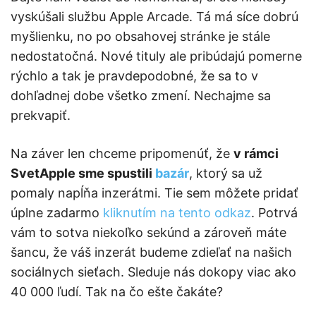
vyskúšali službu Apple Arcade. Tá má síce dobrú
myšlienku, no po obsahovej stránke je stále
nedostatočná. Nové tituly ale pribúdajú pomerne
rýchlo a tak je pravdepodobné, že sa to v
dohľadnej dobe všetko zmení. Nechajme sa
prekvapiť.
Na záver len chceme pripomenúť, že
v rámci
SvetApple sme spustili
bazár
, ktorý sa už
pomaly napĺňa inzerátmi. Tie sem môžete pridať
úplne zadarmo
kliknutím na tento odkaz
. Potrvá
vám to sotva niekoľko sekúnd a zároveň máte
šancu, že váš inzerát budeme zdieľať na našich
sociálnych sieťach. Sleduje nás dokopy viac ako
40 000 ľudí. Tak na čo ešte čakáte?