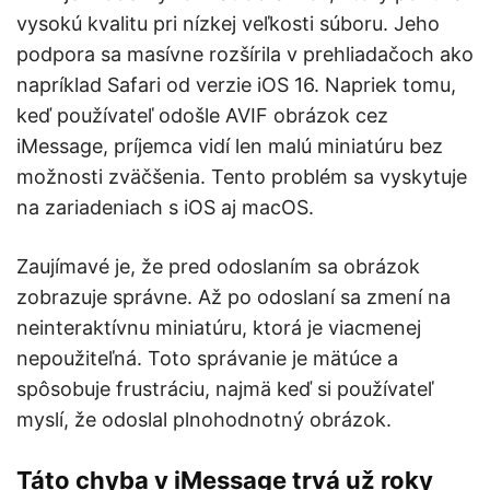
vysokú kvalitu pri nízkej veľkosti súboru. Jeho
podpora sa masívne rozšírila v prehliadačoch ako
napríklad Safari od verzie iOS 16. Napriek tomu,
keď používateľ odošle AVIF obrázok cez
iMessage, príjemca vidí len malú miniatúru bez
možnosti zväčšenia. Tento problém sa vyskytuje
na zariadeniach s iOS aj macOS.​
Zaujímavé je, že pred odoslaním sa obrázok
zobrazuje správne. Až po odoslaní sa zmení na
neinteraktívnu miniatúru, ktorá je viacmenej
nepoužiteľná. Toto správanie je mätúce a
spôsobuje frustráciu, najmä keď si používateľ
myslí, že odoslal plnohodnotný obrázok.​
Táto chyba v iMessage trvá už roky