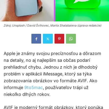
Zdroj: Unsplash / David Švihovec, Mariia Shalabaieva (úprava redakcie)
Apple je známy svojou precíznosťou a dôrazom
na detaily, no aj najlepším sa občas podarí
prehliadnuť chybu. Jednou z nich je dlhodobý
problém v aplikácii iMessage, ktorý sa týka
zobrazovania obrázkov vo formáte AVIF.​ Ako
informuje
9to5mac
, používateľov trápi už
niekoľko dlhých rokov.
AVIF je moderný formát obrázkov, ktorý ponúka