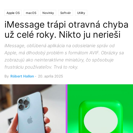
Apple OS
macOS
Novinky
Softvér
Utility
iMessage trápi otravná chyba
už celé roky. Nikto ju nerieši
iMessage, obľúbená aplikácia na odosielanie správ od
Apple, má dlhodobý problém s formátom AVIF. Obrázky sa
zobrazujú ako neinteraktívne miniatúry, čo spôsobuje
frustráciu používateľov.​ Trvá to roky.
By
Róbert Hallon
-
20. apríla 2025