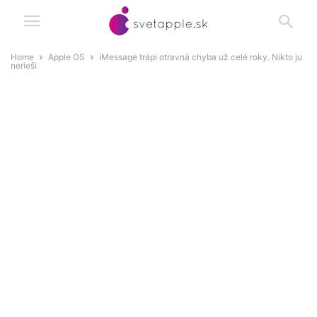
Home
Apple OS
iMessage trápi otravná chyba už celé roky. Nikto ju
nerieši