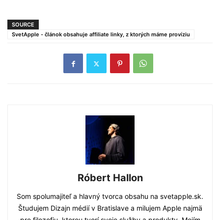
SOURCE
SvetApple - článok obsahuje affiliate linky, z ktorých máme províziu
Róbert Hallon
Som spolumajiteľ a hlavný tvorca obsahu na svetapple.sk.
Študujem Dizajn médií v Bratislave a milujem Apple najmä
pre filozofiu, ktorou tvorí svoje služby a produkty. Mojím