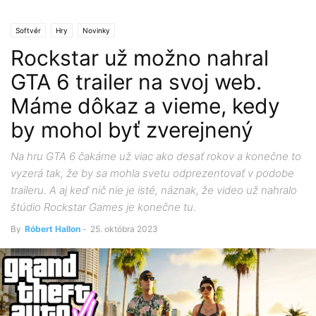
Softvér
Hry
Novinky
Rockstar už možno nahral
GTA 6 trailer na svoj web.
Máme dôkaz a vieme, kedy
by mohol byť zverejnený
Na hru GTA 6 čakáme už viac ako desať rokov a konečne to
vyzerá tak, že by sa mohla svetu odprezentovať v podobe
traileru. A aj keď nič nie je isté, náznak, že video už nahralo
štúdio Rockstar Games je konečne tu.
By
Róbert Hallon
-
25. októbra 2023