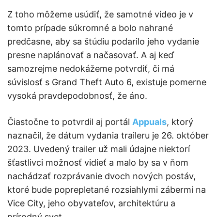
Z toho môžeme usúdiť, že samotné video je v
tomto prípade súkromné a bolo nahrané
predčasne, aby sa štúdiu podarilo jeho vydanie
presne naplánovať a načasovať. A aj keď
samozrejme nedokážeme potvrdiť, či má
súvislosť s Grand Theft Auto 6, existuje pomerne
vysoká pravdepodobnosť, že áno.
Čiastočne to potvrdil aj portál
Appuals
, ktorý
naznačil, že dátum vydania traileru je 26. október
2023. Uvedený trailer už mali údajne niektorí
šťastlivci možnosť vidieť a malo by sa v ňom
nachádzať rozprávanie dvoch nových postáv,
ktoré bude poprepletané rozsiahlymi zábermi na
Vice City, jeho obyvateľov, architektúru a
prírodný svet.