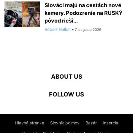
Slováci majú na cestách nové
kamery. Podozrenie na RUSKÝ
pôvod rieši...
Róbert Hallon
-
7. augusta 2026
ABOUT US
FOLLOW US
Hlavná stránka
Slovník pojmov
Bazár
Inzercia