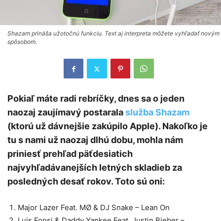
Shazam prináša užotočnú funkciu. Text aj interpreta môžete vyhľadať novým
spôsobom.
Pokiaľ máte radi rebríčky, dnes sa o jeden
naozaj zaujímavý postarala
služba Shazam
(ktorú už dávnejšie zakúpilo Apple). Nakoľko je
tu s nami už naozaj dlhú dobu, mohla nám
priniesť prehľad päťdesiatich
najvyhľadávanejších letných skladieb za
posledných desať rokov. Toto sú oni:
Major Lazer Feat. MØ & DJ Snake – Lean On
Luis Fonsi & Daddy Yankee Feat. Justin Bieber –