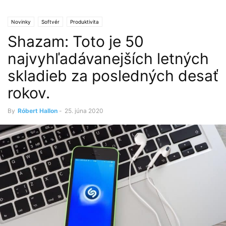
Novinky
Softvér
Produktivita
Shazam: Toto je 50
najvyhľadávanejších letných
skladieb za posledných desať
rokov.
By
Róbert Hallon
-
25. júna 2020