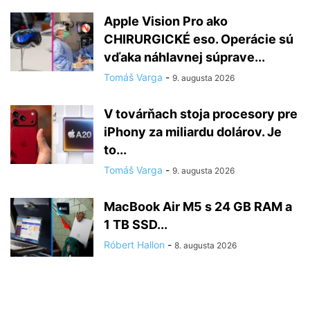
Apple Vision Pro ako
CHIRURGICKÉ eso. Operácie sú
vďaka náhlavnej súprave...
Tomáš Varga
-
9. augusta 2026
V továrňach stoja procesory pre
iPhony za miliardu dolárov. Je
to...
Tomáš Varga
-
9. augusta 2026
MacBook Air M5 s 24 GB RAM a
1 TB SSD...
Róbert Hallon
-
8. augusta 2026