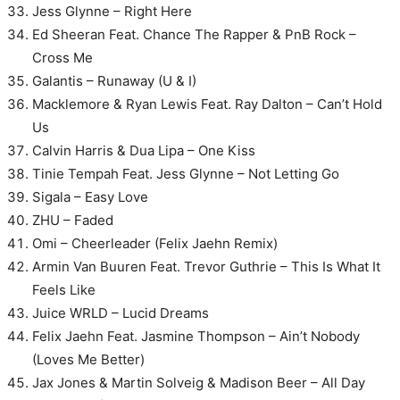
Jess Glynne – Right Here
Ed Sheeran Feat. Chance The Rapper & PnB Rock –
Cross Me
Galantis – Runaway (U & I)
Macklemore & Ryan Lewis Feat. Ray Dalton – Can’t Hold
Us
Calvin Harris & Dua Lipa – One Kiss
Tinie Tempah Feat. Jess Glynne – Not Letting Go
Sigala – Easy Love
ZHU – Faded
Omi – Cheerleader (Felix Jaehn Remix)
Armin Van Buuren Feat. Trevor Guthrie – This Is What It
Feels Like
Juice WRLD – Lucid Dreams
Felix Jaehn Feat. Jasmine Thompson – Ain’t Nobody
(Loves Me Better)
Jax Jones & Martin Solveig & Madison Beer – All Day