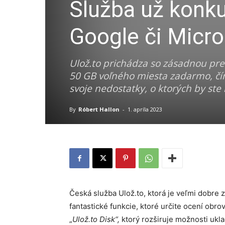
Služba už konku
Google či Micro
Ulož.to prichádza so zásadnou pr
50 GB voľného miesta zadarmo, čím
svoje nedostatky, o ktorých by ste 
By
Róbert Hallon
-
1. apríla 2023
Česká služba Ulož.to, ktorá je veľmi dobre 
fantastické funkcie, ktoré určite ocení obr
„
Ulož.to Disk“,
ktorý rozširuje možnosti ukl