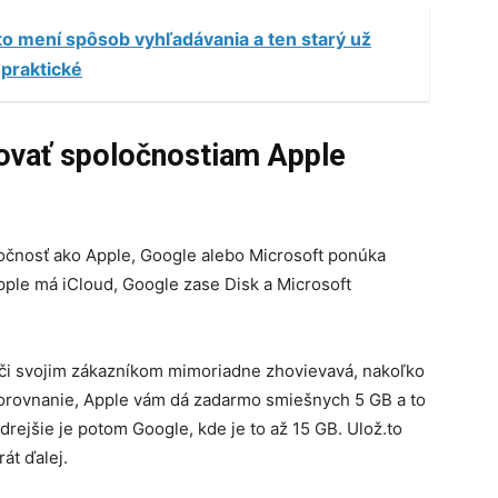
.to mení spôsob vyhľadávania a ten starý už
epraktické
rovať spoločnostiam Apple
ločnosť ako Apple, Google alebo Microsoft ponúka
pple má iCloud, Google zase Disk a Microsoft
voči svojim zákazníkom mimoriadne zhovievavá, nakoľko
porovnanie, Apple vám dá zadarmo smiešnych 5 GB a to
edrejšie je potom Google, kde je to až 15 GB. Ulož.to
rát ďalej.