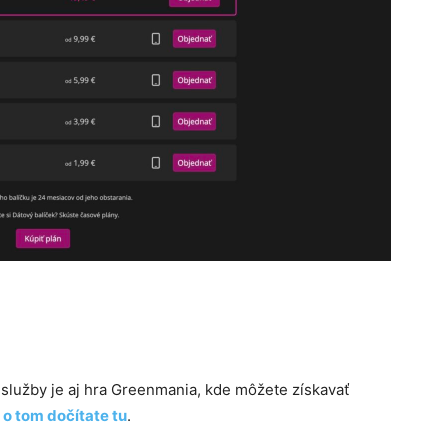
služby je aj hra Greenmania, kde môžete získavať
 o tom dočítate tu
.