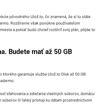
unkcie pôvodného Ulož.to, čo znamená, že si tu stále
darmo. Rozšírenie však ponúkne používateľom
esta a pokiaľ budú chcieť rozšíriť svoj plán, pôjde to
ma. Budete mať až 50 GB
 ktorého garantuje služba Ulož.to Disk až 50 GB
zadarmo.
osť sťahovania a zdieľania vlastných súborov, domácu
súborov či ľahký prístup ku dátam prostredníctvom