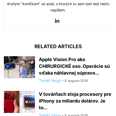
druhým "koníčkom" sú autá, o ktorých tu sem tam tiež niečo
napíšem.
RELATED ARTICLES
Apple Vision Pro ako
CHIRURGICKÉ eso. Operácie sú
vďaka náhlavnej súprave...
Tomáš Varga
-
9. augusta 2026
V továrňach stoja procesory pre
iPhony za miliardu dolárov. Je
to...
Tomáš Varga
-
9. augusta 2026