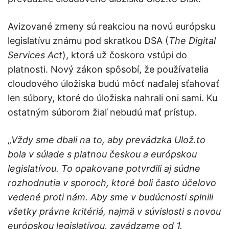
Avizované zmeny sú reakciou na novú európsku
legislatívu známu pod skratkou DSA (
The Digital
Services Act
), ktorá už čoskoro vstúpi do
platnosti. Nový zákon spôsobí, že používatelia
cloudového úložiska budú môcť naďalej sťahovať
len súbory, ktoré do úložiska nahrali oni sami. Ku
ostatným súborom žiaľ nebudú mať prístup.
„
Vždy sme dbali na to, aby prevádzka Ulož.to
bola v súlade s platnou českou a európskou
legislatívou. To opakovane potvrdili aj súdne
rozhodnutia v sporoch, ktoré boli často účelovo
vedené proti nám. Aby sme v budúcnosti splnili
všetky právne kritériá, najmä v súvislosti s novou
európskou legislatívou, zavádzame od 1.