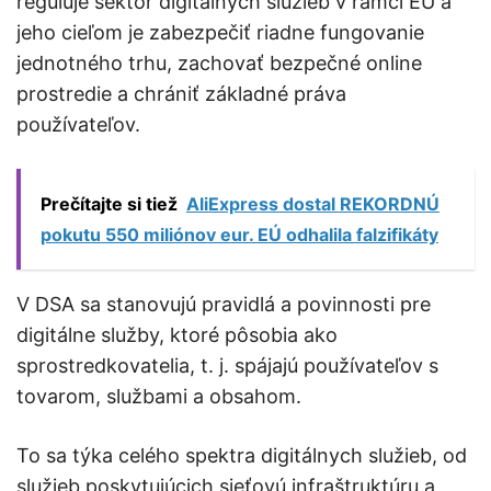
reguluje sektor digitálnych služieb v rámci EÚ a
jeho cieľom je zabezpečiť riadne fungovanie
jednotného trhu, zachovať bezpečné online
prostredie a chrániť základné práva
používateľov.
Prečítajte si tiež
AliExpress dostal REKORDNÚ
pokutu 550 miliónov eur. EÚ odhalila falzifikáty
V DSA sa stanovujú pravidlá a povinnosti pre
digitálne služby, ktoré pôsobia ako
sprostredkovatelia, t. j. spájajú používateľov s
tovarom, službami a obsahom.
To sa týka celého spektra digitálnych služieb, od
služieb poskytujúcich sieťovú infraštruktúru a