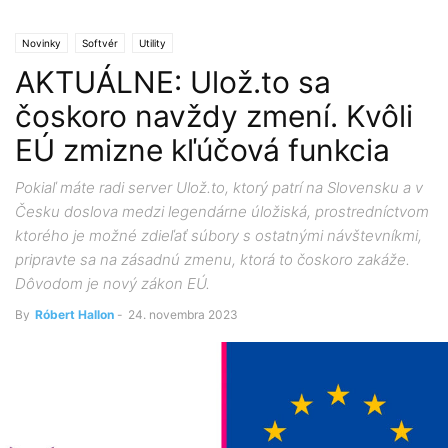
Novinky
Softvér
Utility
AKTUÁLNE: Ulož.to sa
čoskoro navždy zmení. Kvôli
EÚ zmizne kľúčová funkcia
Pokiaľ máte radi server Ulož.to, ktorý patrí na Slovensku a v
Česku doslova medzi legendárne úložiská, prostredníctvom
ktorého je možné zdieľať súbory s ostatnými návštevníkmi,
pripravte sa na zásadnú zmenu, ktorá to čoskoro zakáže.
Dôvodom je nový zákon EÚ.
By
Róbert Hallon
-
24. novembra 2023