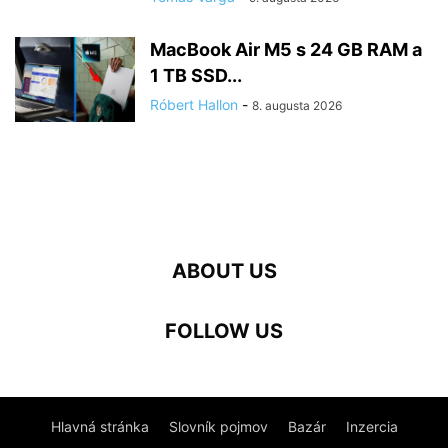
MacBook Air M5 s 24 GB RAM a
1 TB SSD...
Róbert Hallon
-
8. augusta 2026
ABOUT US
FOLLOW US
Hlavná stránka
Slovník pojmov
Bazár
Inzercia