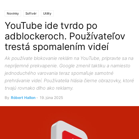
Novinky
Softvér
Utility
YouTube ide tvrdo po
adblockeroch. Používateľov
trestá spomalením videí
Ak používate blokovanie reklám na YouTube, pripravte sa na
nepríjemné prekvapenie. Google zmenil taktiku a namiesto
jednoduchého varovania teraz spomaľuje samotné
prehrávanie videí. Používatelia hlásia čierne obrazovky, ktoré
trvajú rovnako dlho ako reklamy.
By
Róbert Hallon
-
19. júna 2025