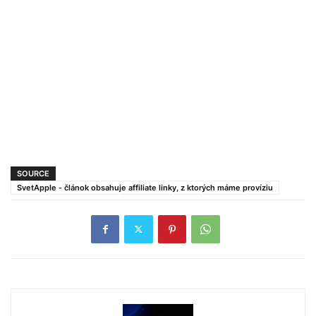
SOURCE
SvetApple - článok obsahuje affiliate linky, z ktorých máme províziu