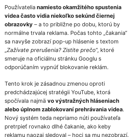
Používatelia
namiesto okamžitého spustenia
videa často vidia niekoľko sekúnd čiernej
obrazovky
– a to približne po dobu, ktorú by
normálne trvala reklama. Počas tohto „čakania“
sa navyše zobrazí pop-up hlásenie s textom
„
Zažívate prerušenia? Zistite prečo
“, ktoré
smeruje na oficiálnu stránku Googlu s
odporúčaním vypnúť blokovanie reklám.
Tento krok je zásadnou zmenou oproti
predchádzajúcej stratégii YouTube, ktorá
spočívala najmä
vo výstražných hláseniach
alebo úplnom zablokovaní prehrávania videa
.
Nový systém teda nepriamo núti používateľa
pretrpieť rovnako dlhé čakanie, ako keby
reklamu naozaj sledoval – hoci sa mu nezobrazí.