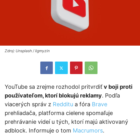
Zdroj: Unsplash / ilgmyzin
YouTube sa zrejme rozhodol pritvrdiť
v boji proti
používateľom, ktorí blokujú reklamy
. Podľa
viacerých správ z
Redditu
a fóra
Brave
prehliadača, platforma cielene spomaľuje
prehrávanie videí u tých, ktorí majú aktivovaný
adblock. Informuje o tom
Macrumors
.