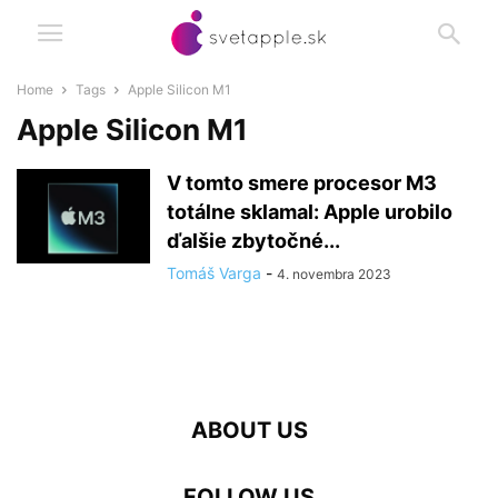
Home
Tags
Apple Silicon M1
Apple Silicon M1
V tomto smere procesor M3
totálne sklamal: Apple urobilo
ďalšie zbytočné...
Tomáš Varga
-
4. novembra 2023
ABOUT US
FOLLOW US