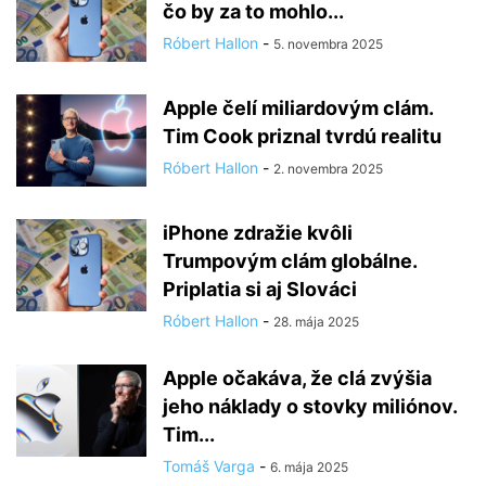
čo by za to mohlo...
Róbert Hallon
-
5. novembra 2025
Apple čelí miliardovým clám.
Tim Cook priznal tvrdú realitu
Róbert Hallon
-
2. novembra 2025
iPhone zdražie kvôli
Trumpovým clám globálne.
Priplatia si aj Slováci
Róbert Hallon
-
28. mája 2025
Apple očakáva, že clá zvýšia
jeho náklady o stovky miliónov.
Tim...
Tomáš Varga
-
6. mája 2025