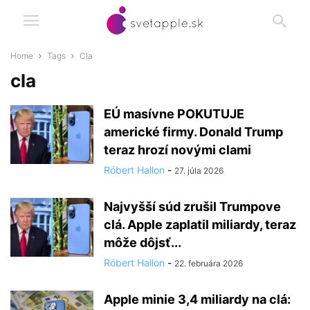
Home
Tags
Cla
cla
EÚ masívne POKUTUJE
americké firmy. Donald Trump
teraz hrozí novými clami
Róbert Hallon
-
27. júla 2026
Najvyšší súd zrušil Trumpove
clá. Apple zaplatil miliardy, teraz
môže dôjsť...
Róbert Hallon
-
22. februára 2026
Apple minie 3,4 miliardy na clá: