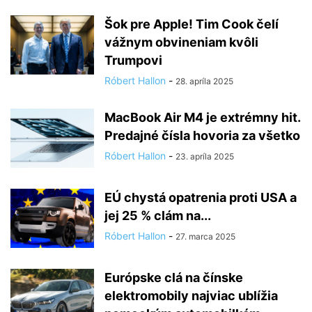
Šok pre Apple! Tim Cook čelí
vážnym obvineniam kvôli
Trumpovi
Róbert Hallon
-
28. apríla 2025
MacBook Air M4 je extrémny hit.
Predajné čísla hovoria za všetko
Róbert Hallon
-
23. apríla 2025
EÚ chystá opatrenia proti USA a
jej 25 % clám na...
Róbert Hallon
-
27. marca 2025
Európske clá na čínske
elektromobily najviac ublížia