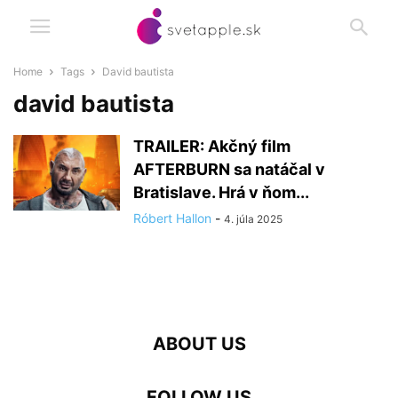
Home
Tags
David bautista
david bautista
TRAILER: Akčný film
AFTERBURN sa natáčal v
Bratislave. Hrá v ňom...
Róbert Hallon
-
4. júla 2025
ABOUT US
FOLLOW US