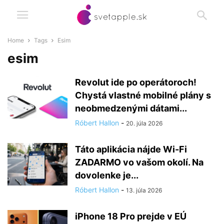
Home
Tags
Esim
esim
Revolut ide po operátoroch!
Chystá vlastné mobilné plány s
neobmedzenými dátami...
Róbert Hallon
-
20. júla 2026
Táto aplikácia nájde Wi-Fi
ZADARMO vo vašom okolí. Na
dovolenke je...
Róbert Hallon
-
13. júla 2026
iPhone 18 Pro prejde v EÚ