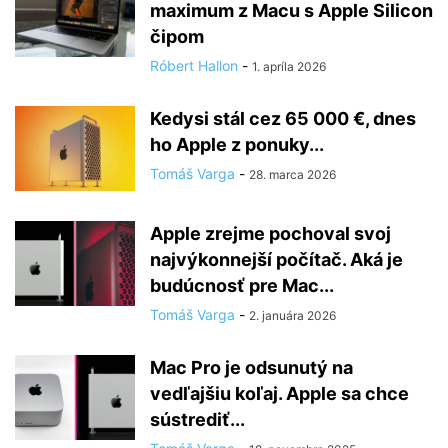
maximum z Macu s Apple Silicon
čipom
Róbert Hallon
-
1. apríla 2026
Kedysi stál cez 65 000 €, dnes
ho Apple z ponuky...
Tomáš Varga
-
28. marca 2026
Apple zrejme pochoval svoj
najvýkonnejší počítač. Aká je
budúcnosť pre Mac...
Tomáš Varga
-
2. januára 2026
Mac Pro je odsunutý na
vedľajšiu koľaj. Apple sa chce
sústrediť...