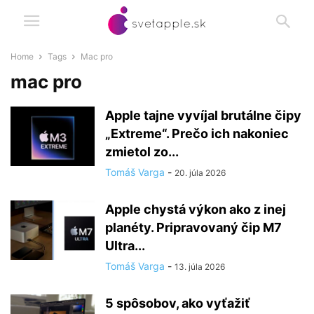
Home
Tags
Mac pro
mac pro
Apple tajne vyvíjal brutálne čipy
„Extreme“. Prečo ich nakoniec
zmietol zo...
Tomáš Varga
-
20. júla 2026
Apple chystá výkon ako z inej
planéty. Pripravovaný čip M7
Ultra...
Tomáš Varga
-
13. júla 2026
5 spôsobov, ako vyťažiť