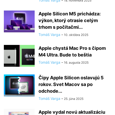
Tomáš Varga
-
18. novembra 2025
Apple Silicon M5 prichádza:
výkon, ktorý otrasie celým
trhom s počítačmi...
Tomáš Varga
-
10. októbra 2025
Apple chystá Mac Pro s čipom
M4 Ultra. Bude to beštia
Tomáš Varga
-
16. augusta 2025
Čipy Apple Silicon oslavujú 5
rokov. Svet Macov sa po
odchode...
Tomáš Varga
-
25. júna 2025
Apple vydal novú aktualizáciu