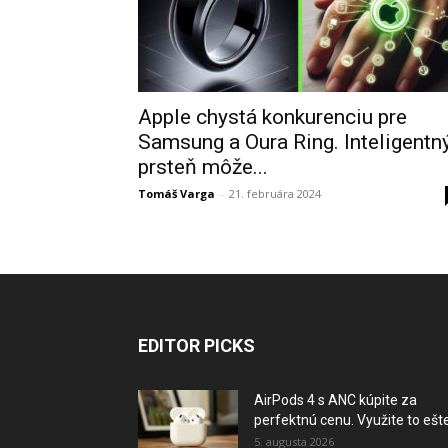
Apple chystá konkurenciu pre
Samsung a Oura Ring. Inteligentn
prsteň môže...
Tomáš Varga
-
21. februára 2024
EDITOR PICKS
AirPods 4 s ANC kúpite za
perfektnú cenu. Využite to ešte.
5. augusta 2026