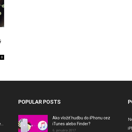
ý
0
POPULAR POSTS
P
Ako vložiť hudbu do iPhonu cez
N
..
iTunes alebo Finder?
i
6. januára 2017