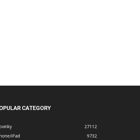
OPULAR CATEGORY
ovinky
27112
Phone/iPad
9732