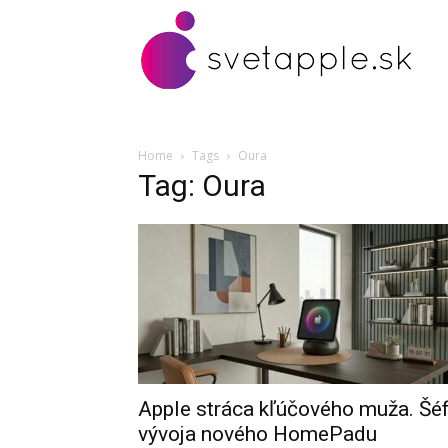
Home
Tags
Oura
Tag: Oura
Apple stráca kľúčového muža. Šé
vývoja nového HomePadu