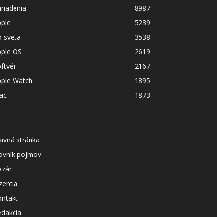
riadenia
8987
pple
5239
o sveta
3538
pple OS
2619
ftvér
2167
pple Watch
1895
ac
1873
avná stránka
lovník pojmov
azár
zercia
ontakt
edakcia