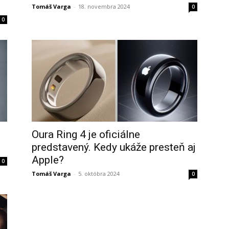
Tomáš Varga
-
18. novembra 2024
0
0
Oura Ring 4 je oficiálne
predstavený. Kedy ukáže presteň aj
Apple?
0
Tomáš Varga
-
5. októbra 2024
0