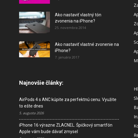
Za
A
Ako nastaviť vlastný tón
zvonenia na iPhone?
Z
25. novembra 2014
A
So
Ako nastaviť vlastné zvonenie na
iPhone?
A
7. januára 2017
M
Najnovšie články:
Hl
S
AirPods 4 s ANC kúpite za perfektnú cenu. Využite
to ešte dnes
B
5. augusta 2026
In
iPhone 16 výrazne ZLACNEL. Špičkový smartfón
K
Apple vám bude dávať zmysel
R