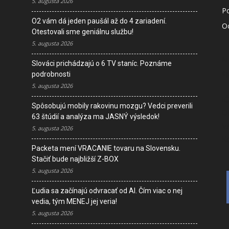
5. augusta 2026
P
O2 vám dá jeden paušál až do 4 zariadení.
O
Otestovali sme geniálnu službu!
5. augusta 2026
M
Slováci prichádzajú o 6 TV staníc. Poznáme
s
podrobnosti
5. augusta 2026
I
Spôsobujú mobily rakovinu mozgu? Vedci preverili
D
63 štúdií a analýza ma JASNÝ výsledok!
V
5. augusta 2026
K
Packeta mení VRACANIE tovaru na Slovensku.
Stačiť bude najbližší Z-BOX
5. augusta 2026
Ľudia sa začínajú odvracať od AI. Čím viac o nej
vedia, tým MENEJ jej veria!
5. augusta 2026