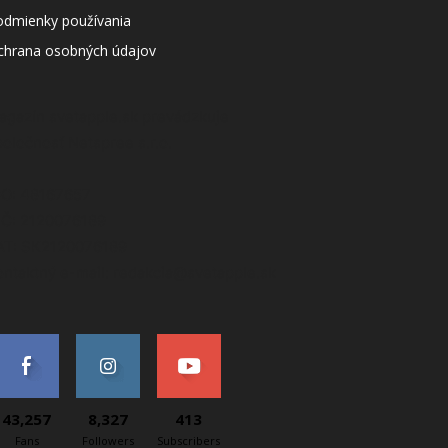
odmienky používania
chrana osobných údajov
agazín svetapple.sk prevádzkuje
poločnosť Netspree s.r.o.
ČO: 48167657
IČ: 2120076189
AT: SK2120076189
ontaktný e-mail: redakcia@svetapple.sk
43,257
8,327
413
Fans
Followers
Subscribers