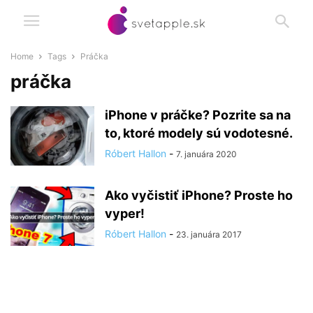
Home
Tags
Práčka
práčka
iPhone v práčke? Pozrite sa na
to, ktoré modely sú vodotesné.
Róbert Hallon
-
7. januára 2020
Ako vyčistiť iPhone? Proste ho
vyper!
Róbert Hallon
-
23. januára 2017