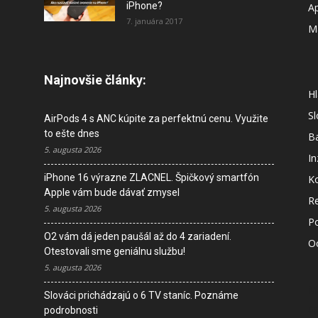
iPhone?
A
7. januára 2017
M
Najnovšie články:
Hl
S
AirPods 4 s ANC kúpite za perfektnú cenu. Využite
to ešte dnes
B
5. augusta 2026
In
iPhone 16 výrazne ZLACNEL. Špičkový smartfón
K
Apple vám bude dávať zmysel
R
5. augusta 2026
P
O2 vám dá jeden paušál až do 4 zariadení.
O
Otestovali sme geniálnu službu!
5. augusta 2026
M
Slováci prichádzajú o 6 TV staníc. Poznáme
s
podrobnosti