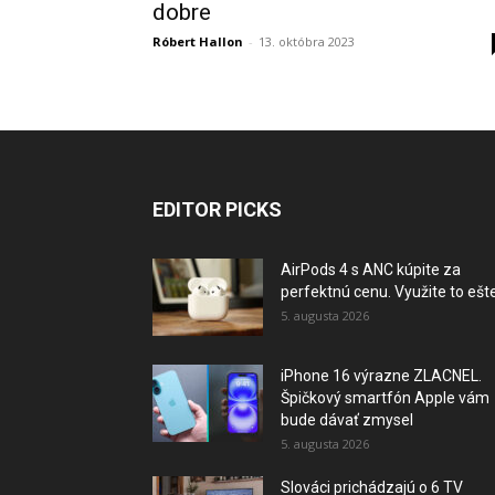
dobre
Róbert Hallon
-
13. októbra 2023
EDITOR PICKS
AirPods 4 s ANC kúpite za
perfektnú cenu. Využite to ešte.
5. augusta 2026
iPhone 16 výrazne ZLACNEL.
Špičkový smartfón Apple vám
bude dávať zmysel
5. augusta 2026
Slováci prichádzajú o 6 TV