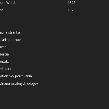
pple Watch
1895
ac
1873
avná stránka
lovník pojmov
azár
zercia
ontakt
edakcia
odmienky používania
chrana osobných údajov
agazín svetapple.sk prevádzkuje
poločnosť Netspree s.r.o.