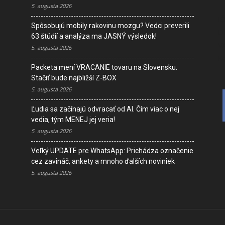
5. augusta 2026
I
Spôsobujú mobily rakovinu mozgu? Vedci preverili
D
63 štúdií a analýza ma JASNÝ výsledok!
V
5. augusta 2026
K
Packeta mení VRACANIE tovaru na Slovensku.
Stačiť bude najbližší Z-BOX
5. augusta 2026
Ľudia sa začínajú odvracať od AI. Čím viac o nej
vedia, tým MENEJ jej veria!
5. augusta 2026
Veľký UPDATE pre WhatsApp: Prichádza označenie
cez zavináč, ankety a mnoho ďalších noviniek
5. augusta 2026