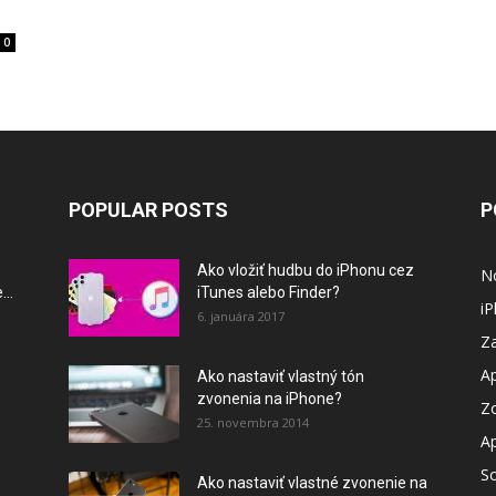
0
POPULAR POSTS
P
Ako vložiť hudbu do iPhonu cez
N
..
iTunes alebo Finder?
i
6. januára 2017
Za
A
Ako nastaviť vlastný tón
zvonenia na iPhone?
Z
25. novembra 2014
A
So
Ako nastaviť vlastné zvonenie na