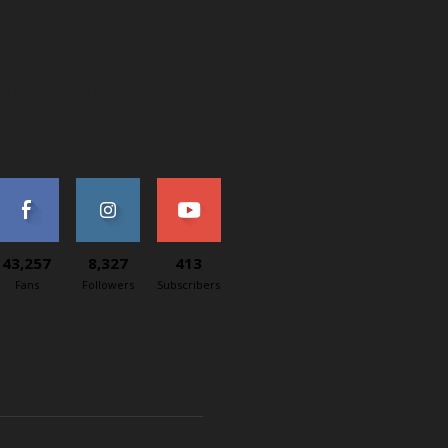
ČO: 48167657
IČ: 2120076189
AT: SK2120076189
ontaktný e-mail: redakcia@svetapple.sk
43,257
8,327
413
Fans
Followers
Subscribers