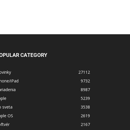
OPULAR CATEGORY
ovinky
27112
Phone/iPad
9732
riadenia
8987
pple
5239
o sveta
3538
pple OS
2619
ftvér
2167