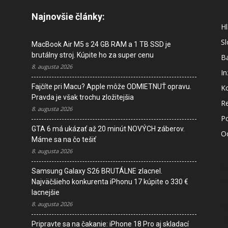
Najnovšie články:
Hl
S
MacBook Air M5 s 24 GB RAM a 1 TB SSD je
brutálny stroj. Kúpite ho za super cenu
B
8. augusta 2026
In
Fajčíte pri Macu? Apple môže ODMIETNUŤ opravu.
K
Pravda je však trochu zložitejšia
R
8. augusta 2026
P
GTA 6 má ukázať až 20 minút NOVÝCH záberov.
O
Máme sa na čo tešiť
8. augusta 2026
M
Samsung Galaxy S26 BRUTÁLNE zlacnel.
s
Najväčšieho konkurenta iPhonu 17 kúpite o 330 €
lacnejšie
8. augusta 2026
I
D
Pripravte sa na čakanie: iPhone 18 Pro aj skladací