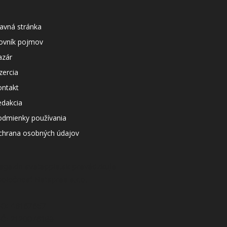
avná stránka
lovník pojmov
azár
zercia
ontakt
edakcia
odmienky používania
chrana osobných údajov
agazín svetapple.sk prevádzkuje
poločnosť Netspree s.r.o.
ČO: 48167657
IČ: 2120076189