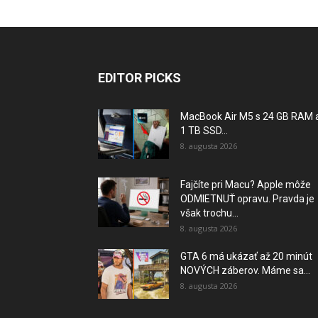
EDITOR PICKS
MacBook Air M5 s 24 GB RAM 
1 TB SSD...
8. augusta 2026
Fajčíte pri Macu? Apple môže
ODMIETNUŤ opravu. Pravda je
však trochu...
8. augusta 2026
GTA 6 má ukázať až 20 minút
NOVÝCH záberov. Máme sa...
8. augusta 2026