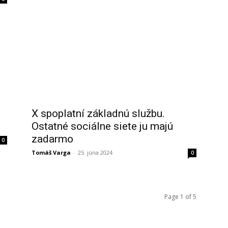
X spoplatní základnú službu.
Ostatné sociálne siete ju majú
zadarmo
0
Tomáš Varga
-
25. júna 2024
0
Page 1 of 5