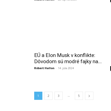
EÚ a Elon Musk v konflikte:
Dôvodom sú modré fajky na...
Róbert Hallon
-
14. júla 2024
...
1
2
3
5