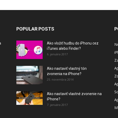
POPULAR POSTS
P
a
Ako vložiť hudbu do iPhonu cez
N
iTunes alebo Finder?
i
6. januára 2017
Za
A
Ako nastaviť vlastný tón
zvonenia na iPhone?
Z
25. novembra 2014
A
So
Ako nastaviť vlastné zvonenie na
iPhone?
A
7. januára 2017
M