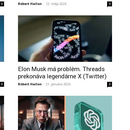
Róbert Hallon
-
12. mája 2026
0
0
Elon Musk má problém. Threads
prekonáva legendárne X (Twitter)
Róbert Hallon
-
21. januára 2026
0
0