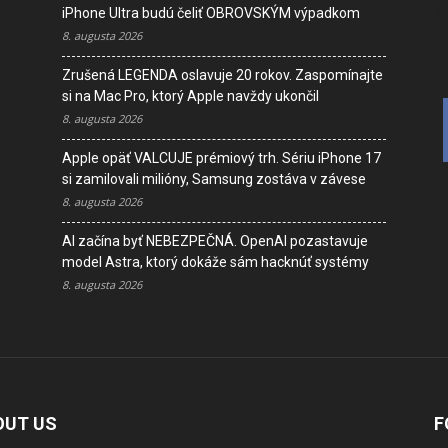
V
iPhone Ultra budú čeliť OBROVSKÝM výpadkom
K
8. augusta 2026
Zrušená LEGENDA oslavuje 20 rokov. Zaspomínajte
si na Mac Pro, ktorý Apple navždy ukončil
8. augusta 2026
Apple opäť VALCUJE prémiový trh. Sériu iPhone 17
si zamilovali milióny, Samsung zostáva v závese
8. augusta 2026
AI začína byť NEBEZPEČNÁ. OpenAI pozastavuje
model Astra, ktorý dokáže sám hacknúť systémy
8. augusta 2026
OUT US
F