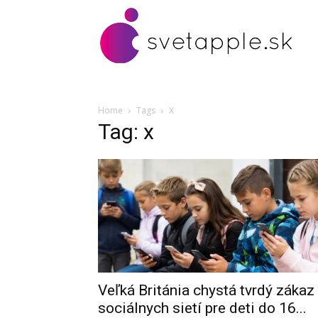
Home
Tags
X
Tag: x
Veľká Británia chystá tvrdý zákaz
sociálnych sietí pre deti do 16...