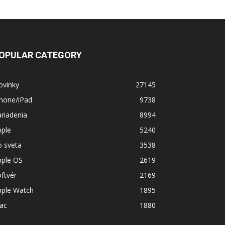
OPULAR CATEGORY
ovinky
27145
Phone/iPad
9738
riadenia
8994
pple
5240
o sveta
3538
pple OS
2619
ftvér
2169
pple Watch
1895
ac
1880