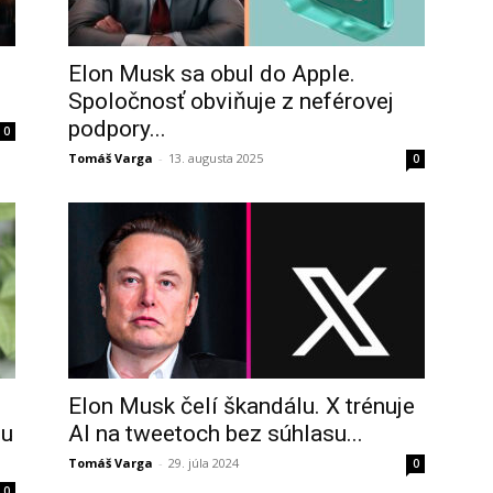
d
Elon Musk sa obul do Apple.
Spoločnosť obviňuje z neférovej
podpory...
0
Tomáš Varga
-
13. augusta 2025
0
Elon Musk čelí škandálu. X trénuje
nu
AI na tweetoch bez súhlasu...
Tomáš Varga
-
29. júla 2024
0
0