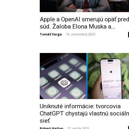
Apple a OpenAI smerujú opäť pre
súd. Žaloba Elona Muska a...
Tomáš Varga
-
16. novembra 2025
Uniknuté informácie: tvorcovia
ChatGPT chystajú vlastnú sociál
sieť
Róbert Hallon
-
22. apríla 2025