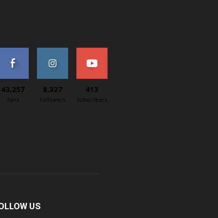
AT: SK2120076189
ontaktný e-mail: redakcia@svetapple.sk
43,257
8,327
413
Fans
Followers
Subscribers
OLLOW US