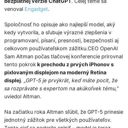
bezplatnej verzie ChatGPT
. Celej téme sa
venoval
Engadget
.
Spoločnosť ho opisuje ako najlepší model, aký
kedy vytvorila, a sľubuje výrazné zlepšenia v
programovaní, písaní, presnosti, bezpečnosti aj
celkovom používateľskom zážitku.CEO OpenAI
Sam Altman počas tlačovej konferencie prirovnal
tento pokrok
k prechodu z prvých iPhonov s
pixlovaným displejom na moderný Retina
displej
. „
GPT-5 je prvýkrát, keď máte pocit, že
sa rozprávate s expertom na akúkoľvek tému,
“
uviedol Altman.
Na začiatku roka Altman sľúbil, že GPT-5 prinesie
jednotný zážitok pre všetkých používateľov.
Tento cieľ sa podarilo splniť – model je teraz