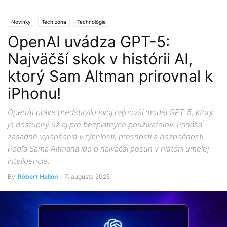
Novinky
Tech zóna
Technológie
OpenAI uvádza GPT-5:
Najväčší skok v histórii AI,
ktorý Sam Altman prirovnal k
iPhonu!
OpenAI práve predstavilo svoj najnovší model GPT-5, ktorý
je dostupný už aj pre bezplatných používateľov. Prináša
zásadné vylepšenia v rýchlosti, presnosti a bezpečnosti.
Podľa Sama Altmana ide o najväčší posun v histórii umelej
inteligencie.
By
Róbert Hallon
-
7. augusta 2025