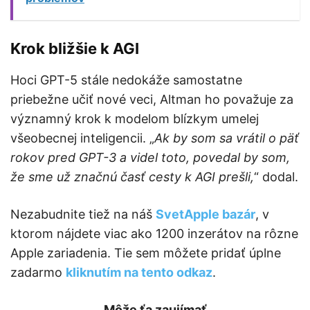
Krok bližšie k AGI
Hoci GPT-5 stále nedokáže samostatne
priebežne učiť nové veci, Altman ho považuje za
významný krok k modelom blízkym umelej
všeobecnej inteligencii. „
Ak by som sa vrátil o päť
rokov pred GPT-3 a videl toto, povedal by som,
že sme už značnú časť cesty k AGI prešli,
“ dodal.
Nezabudnite tiež na náš
SvetApple bazár
, v
ktorom nájdete viac ako 1200 inzerátov na rôzne
Apple zariadenia. Tie sem môžete pridať úplne
zadarmo
kliknutím na tento odkaz
.
Môže ťa zaujímať