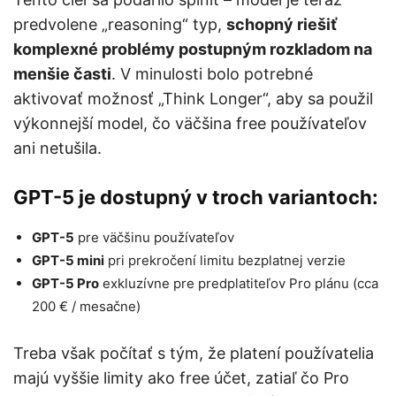
predvolene „reasoning“ typ,
schopný riešiť
komplexné problémy postupným rozkladom na
menšie časti
. V minulosti bolo potrebné
aktivovať možnosť „Think Longer“, aby sa použil
výkonnejší model, čo väčšina free používateľov
ani netušila.
GPT-5 je dostupný v troch variantoch:
GPT-5
pre väčšinu používateľov
GPT-5 mini
pri prekročení limitu bezplatnej verzie
GPT-5 Pro
exkluzívne pre predplatiteľov Pro plánu (cca
200 € / mesačne)
Treba však počítať s tým, že platení používatelia
majú vyššie limity ako free účet, zatiaľ čo Pro