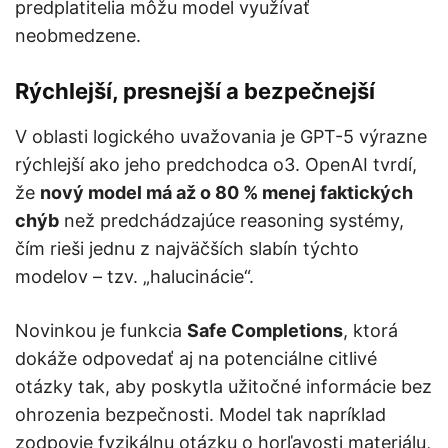
predplatitelia môžu model využívať
neobmedzene.
Rýchlejší, presnejší a bezpečnejší
V oblasti logického uvažovania je GPT-5 výrazne
rýchlejší ako jeho predchodca o3. OpenAI tvrdí,
že
nový model má až o 80 % menej faktických
chýb
než predchádzajúce reasoning systémy,
čím rieši jednu z najväčších slabín týchto
modelov – tzv. „halucinácie“.
Novinkou je funkcia
Safe Completions
, ktorá
dokáže odpovedať aj na potenciálne citlivé
otázky tak, aby poskytla užitočné informácie bez
ohrozenia bezpečnosti. Model tak napríklad
zodpovie fyzikálnu otázku o horľavosti materiálu,