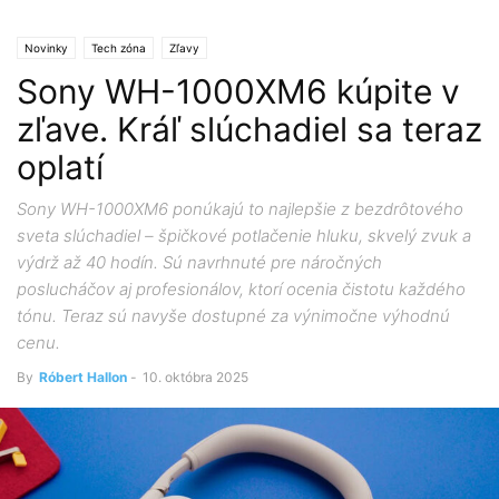
Novinky
Tech zóna
Zľavy
Sony WH-1000XM6 kúpite v
zľave. Kráľ slúchadiel sa teraz
oplatí
Sony WH-1000XM6 ponúkajú to najlepšie z bezdrôtového
sveta slúchadiel – špičkové potlačenie hluku, skvelý zvuk a
výdrž až 40 hodín. Sú navrhnuté pre náročných
poslucháčov aj profesionálov, ktorí ocenia čistotu každého
tónu. Teraz sú navyše dostupné za výnimočne výhodnú
cenu.
By
Róbert Hallon
-
10. októbra 2025