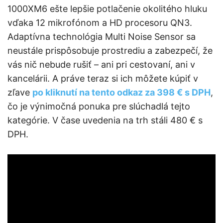
1000XM6 ešte lepšie potlačenie okolitého hluku
vďaka 12 mikrofónom a HD procesoru QN3.
Adaptívna technológia Multi Noise Sensor sa
neustále prispôsobuje prostrediu a zabezpečí, že
vás nič nebude rušiť – ani pri cestovaní, ani v
kancelárii. A práve teraz si ich môžete kúpiť v
zľave
po kliknutí na tento odkaz za 398 € s DPH
,
čo je výnimočná ponuka pre slúchadlá tejto
kategórie. V čase uvedenia na trh stáli 480 € s
DPH.