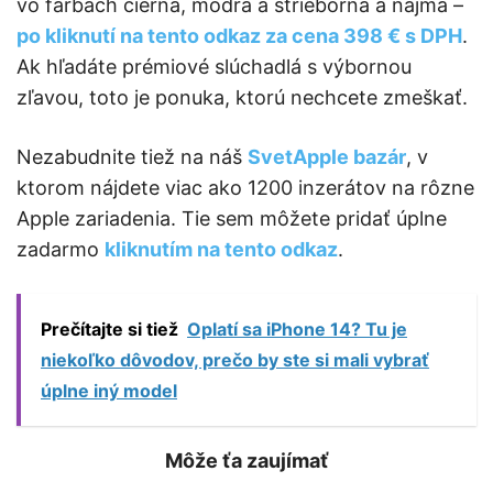
vo farbách čierna, modrá a strieborná a najmä –
po kliknutí na tento odkaz za cena 398 € s DPH
.
Ak hľadáte prémiové slúchadlá s výbornou
zľavou, toto je ponuka, ktorú nechcete zmeškať.
Nezabudnite tiež na náš
SvetApple bazár
, v
ktorom nájdete viac ako 1200 inzerátov na rôzne
Apple zariadenia. Tie sem môžete pridať úplne
zadarmo
kliknutím na tento odkaz
.
Prečítajte si tiež
Oplatí sa iPhone 14? Tu je
niekoľko dôvodov, prečo by ste si mali vybrať
úplne iný model
Môže ťa zaujímať