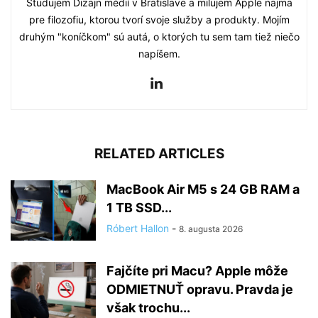
Študujem Dizajn médií v Bratislave a milujem Apple najmä
pre filozofiu, ktorou tvorí svoje služby a produkty. Mojím
druhým "koníčkom" sú autá, o ktorých tu sem tam tiež niečo
napíšem.
RELATED ARTICLES
MacBook Air M5 s 24 GB RAM a
1 TB SSD...
Róbert Hallon
-
8. augusta 2026
Fajčíte pri Macu? Apple môže
ODMIETNUŤ opravu. Pravda je
však trochu...