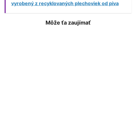
vyrobený z recyklovaných plechoviek od piva
Môže ťa zaujímať