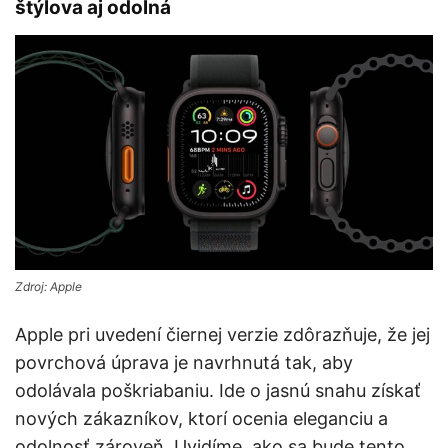
štýlova aj odolná
Zdroj: Apple
Apple pri uvedení čiernej verzie zdôrazňuje, že jej
povrchová úprava je navrhnutá tak, aby
odolávala poškriabaniu. Ide o jasnú snahu získať
nových zákazníkov, ktorí ocenia eleganciu a
odolnosť zároveň. Uvidíme, ako sa bude tento