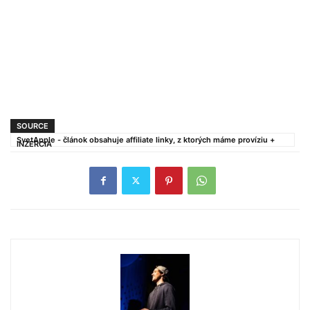
SOURCE
SvetApple - článok obsahuje affiliate linky, z ktorých máme províziu +
INZERCIA