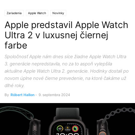
Zariadenia
Apple Watch
Novinky
Apple predstavil Apple Watch
Ultra 2 v luxusnej čiernej
farbe
Spoločnosť Apple nám dnes síce žiadne Apple Watch Ultra
3. generácie nepredstavila, no za to aspoň vylepšila
aktuálne Apple Watch Ultra 2. generácie. Hodinky dostali po
novom úplne nové čierne prevedenie, na ktoré čakáme už
dlhé roky.
By
Róbert Hallon
-
9. septembra 2024