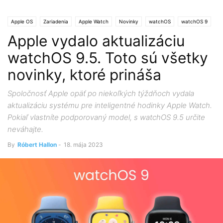
Apple OS
Zariadenia
Apple Watch
Novinky
watchOS
watchOS 9
Apple vydalo aktualizáciu
watchOS 9.5. Toto sú všetky
novinky, ktoré prináša
Spoločnosť Apple opäť po niekoľkých týždňoch vydala
aktualizáciu systému pre inteligentné hodinky Apple Watch.
Pokiaľ vlastníte podporovaný model, s watchOS 9.5 určite
neváhajte.
By
Róbert Hallon
-
18. mája 2023