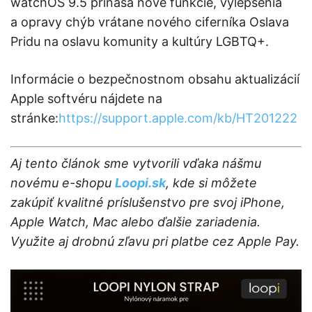
watchOS 9.5 prináša nové funkcie, vylepšenia
a opravy chýb vrátane nového ciferníka Oslava
Pridu na oslavu komunity a kultúry LGBTQ+.
Informácie o bezpečnostnom obsahu aktualizácií
Apple softvéru nájdete na
stránke:
https://support.apple.com/kb/HT201222
Aj tento článok sme vytvorili vďaka nášmu
novému e-shopu
Loopi.sk
, kde si môžete
zakúpiť kvalitné príslušenstvo pre svoj iPhone,
Apple Watch, Mac alebo ďalšie zariadenia.
Využite aj drobnú zľavu pri platbe cez Apple Pay.