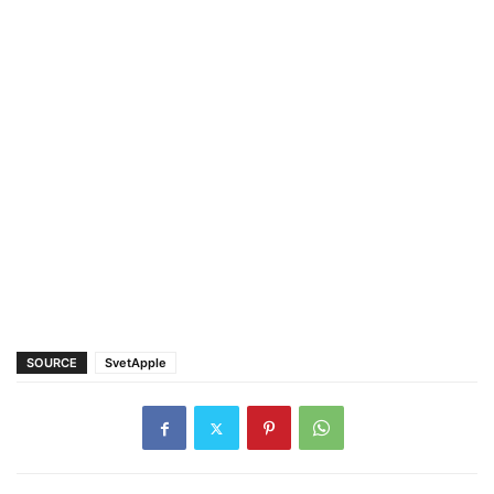
SOURCE
SvetApple