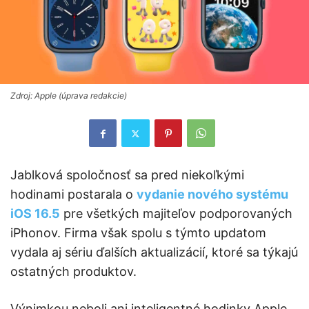
Zdroj: Apple (úprava redakcie)
Jablková spoločnosť sa pred niekoľkými
hodinami postarala o
vydanie nového systému
iOS 16.5
pre všetkých majiteľov podporovaných
iPhonov. Firma však spolu s týmto updatom
vydala aj sériu ďalších aktualizácií, ktoré sa týkajú
ostatných produktov.
Výnimkou neboli ani inteligentné hodinky Apple