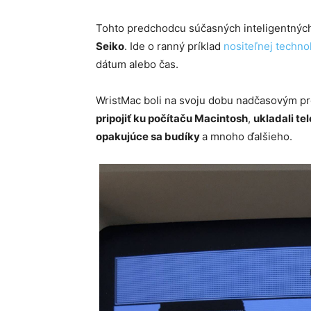
Tohto predchodcu súčasných inteligentných
Seiko
. Ide o ranný príklad
nositeľnej techno
dátum alebo čas.
WristMac boli na svoju dobu nadčasovým pr
pripojiť ku počítaču Macintosh
,
ukladali te
opakujúce sa budíky
a mnoho ďalšieho.