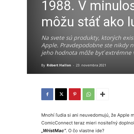
1988. V minulost
môžu stáť ako l
Na svete sú produkty, ktorých exis
Apple. Pravdepodobne ste nikdy ne
jeho hodnota môže byť extrémne 
By
Róbert Hallon
-
23. novembra 2021
Mnohí ľudia si ani neuvedomujú, že Apple m
ComicConnect teraz mieri nositeľný doplno
„WristMac“
. O čo vlastne ide?