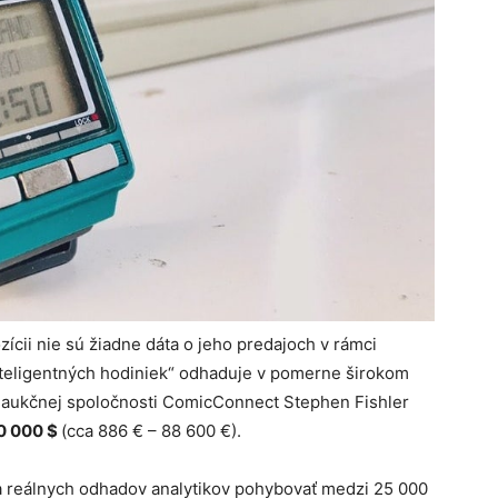
zícii nie sú žiadne dáta o jeho predajoch v rámci
 inteligentných hodiniek“ odhaduje v pomerne širokom
ľ aukčnej spoločnosti ComicConnect Stephen Fishler
00 000 $
(cca 886 € – 88 600 €).
 reálnych odhadov analytikov pohybovať medzi 25 000