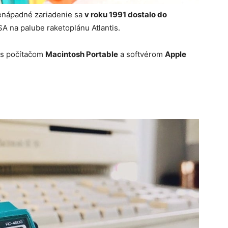
 nenápadné zariadenie sa
v roku 1991 dostalo do
SA na palube raketoplánu Atlantis.
u s počítačom
Macintosh Portable
a softvérom
Apple