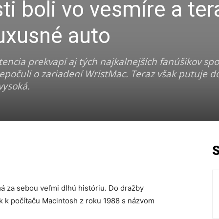
i boli vo vesmíre a ter
uxusné auto
tencia prekvapí aj tých najkalnejších fanúšikov spo
počuli o zariadení WristMac. Teraz však putuje do
vysoká.
á za sebou veľmi dlhú históriu. Do dražby
k k počítaču Macintosh z roku 1988 s názvom