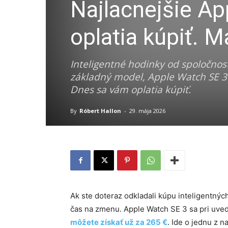
Najlacnejšie Ap
oplatia kúpiť. 
Inteligentné hodinky od spoločnos
základný model, Apple Watch SE 
Dnes sa vám oplatia kúpiť.
By
Róbert Hallon
-
29. mája 2026
Ak ste doteraz odkladali kúpu inteligentných
čas na zmenu. Apple Watch SE 3 sa pri uvede
môžete získať už za 265 €
. Ide o jednu z 