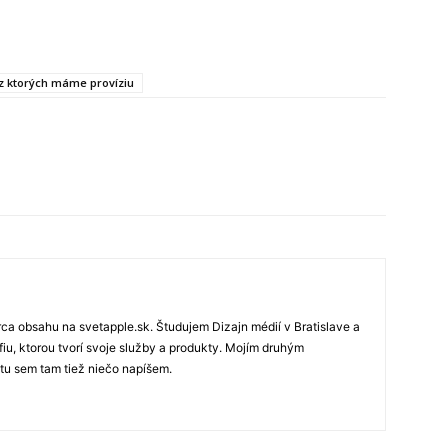
, z ktorých máme províziu
rca obsahu na svetapple.sk. Študujem Dizajn médií v Bratislave a
fiu, ktorou tvorí svoje služby a produkty. Mojím druhým
 tu sem tam tiež niečo napíšem.