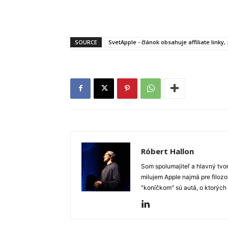
SOURCE
SvetApple - článok obsahuje affiliate linky
Róbert Hallon
Som spolumajiteľ a hlavný tvo
milujem Apple najmä pre filozo
"koníčkom" sú autá, o ktorých