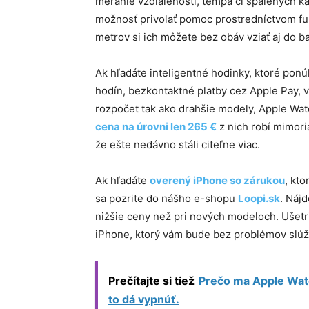
meranie vzdialenosti, tempa či spálených k
možnosť privolať pomoc prostredníctvom f
metrov si ich môžete bez obáv vziať aj do b
Ak hľadáte inteligentné hodinky, ktoré ponú
hodín, bezkontaktné platby cez Apple Pay, 
rozpočet tak ako drahšie modely, Apple Watc
cena na úrovni len 265 €
z nich robí mimor
že ešte nedávno stáli citeľne viac.
Ak hľadáte
overený iPhone so zárukou
, kt
sa pozrite do nášho e-shopu
Loopi.sk
. Náj
nižšie ceny než pri nových modeloch. Ušet
iPhone, ktorý vám bude bez problémov slúži
Prečítajte si tiež
Prečo ma Apple Watc
to dá vypnúť.