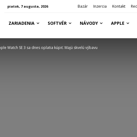
Bazár
Inzercia
Kontakt
Red
piatok, 7 augusta, 2026
ZARIADENIA
SOFTVÉR
NÁVODY
APPLE
pple Watch SE 3 sa dnes oplatia kúpiť. Majú skvelú výbavu