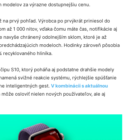
ch modelov za výrazne dostupnejšiu cenu.
na prvý pohľad. Výrobca po prvýkrát priniesol do
som až 1 000 nitov, vďaka čomu máte čas, notifikácie aj
je navyše chránený odolnejším sklom, ktoré je až
ri predchádzajúcich modeloch. Hodinky zároveň pôsobia
% recyklovaného hliníka.
 čipu S10, ktorý poháňa aj podstatne drahšie modely
 znamená svižné reakcie systému, rýchlejšie spúšťanie
ne inteligentných gest.
V kombinácii s aktuálnou
 môže osloviť nielen nových používateľov, ale aj