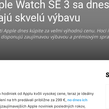
ple Watch SE 3 sa dne
Majú skvelú výbavu
ti Apple dnes kúpite za veľmi výhodnú cenu. Hoci 
3 disponujú zaujímavou výbavou a prémiovým spr
 hodiniek od Applu kvôli vysokej cene, teraz je ideálny
ní na trh predávali približne za 299 €,
no dnes ich
najzaujímavejších Apple noviniek posledných rokov,