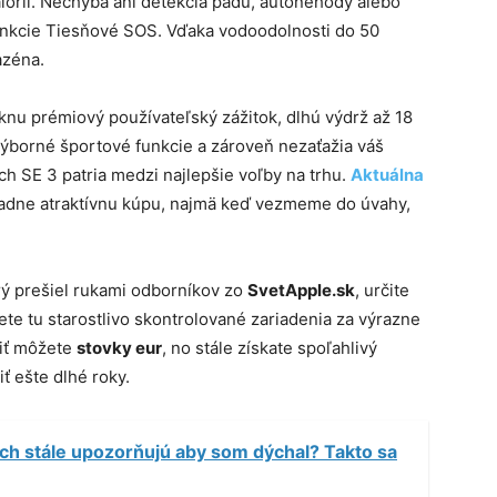
alórií. Nechýba ani detekcia pádu, autonehody alebo
unkcie Tiesňové SOS. Vďaka vodoodolnosti do 50
azéna.
knu prémiový používateľský zážitok, dlhú výdrž až 18
výborné športové funkcie a zároveň nezaťažia váš
h SE 3 patria medzi najlepšie voľby na trhu.
Aktuálna
iadne atraktívnu kúpu, najmä keď vezmeme do úvahy,
orý prešiel rukami odborníkov zo
SvetApple.sk
, určite
dete tu starostlivo skontrolované zariadenia za výrazne
riť môžete
stovky eur
, no stále získate spoľahlivý
ť ešte dlhé roky.
h stále upozorňujú aby som dýchal? Takto sa