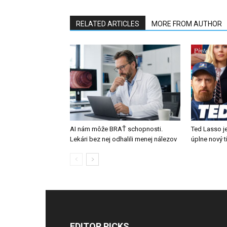
RELATED ARTICLES
MORE FROM AUTHOR
AI nám môže BRAŤ schopnosti.
Ted Lasso je
Lekári bez nej odhalili menej nálezov
úplne nový 
EDITOR PICKS