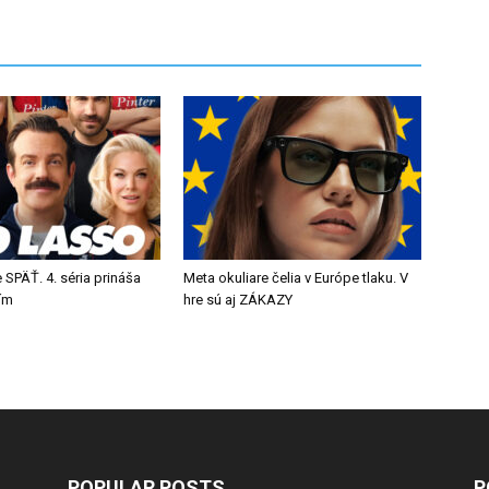
 SPÄŤ. 4. séria prináša
Meta okuliare čelia v Európe tlaku. V
tím
hre sú aj ZÁKAZY
POPULAR POSTS
P