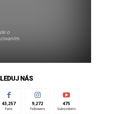
s
ide o
acovaním.
SLEDUJ NÁS
43,257
9,272
475
Fans
Followers
Subscribers