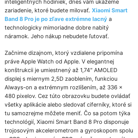
inteligentných hodiniek, dnes vám ukážeme
zariadenie, ktoré budete milovať.
Xiaomi Smart
Band 8 Pro je po zľave extrémne lacný
a
technologicky mimoriadne dobre nabitý
náramok. Jeho nákup nebudete ľutovať.
Začnime dizajnom, ktorý vzdialene pripomína
práve Apple Watch od Apple. V elegantnej
konštrukcii je umiestnený až 1,74″ AMOLED
displej s miernym 2,5D zaoblením, funkciou
Always-on a extrémnym rozlíšením, až 336 x
480 pixelov. Cez túto obrazovku budete ovládať
všetky aplikácie alebo sledovať ciferníky, ktoré si
tu samozrejme môžete meniť. Čo sa potom týka
technológií, Xiaomi Smart Band 8 Pro disponuje
trojosovým akcelerometrom a gyroskopom spolu