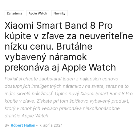
Zariadenia
Apple Watch
Novinky
Xiaomi Smart Band 8 Pro
kúpite v zľave za neuveriteľne
nízku cenu. Brutálne
vybavený náramok
prekonáva aj Apple Watch
Pokiaľ si chcete zaobstarať jeden z najlepších cenovo
dostupných inteligentných náramkov na svete, teraz na to
máte skvelú príležitosť. Úplne nový Xiaomi Smart Band 8 Pro
kúpite v zľave. Získate pri tom špičkovo vybavený produkt,
ktorý v mnohých veciach prekonáva niekoľkonásobne
drahšie Apple Watch.
By
Róbert Hallon
-
7. apríla 2024