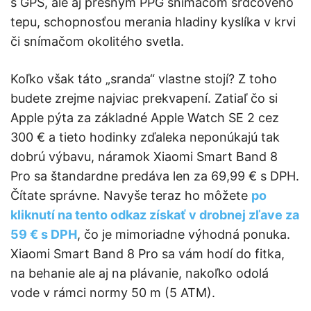
s GPS, ale aj presným PPG snímačom srdcového
tepu, schopnosťou merania hladiny kyslíka v krvi
či snímačom okolitého svetla.
Koľko však táto „sranda“ vlastne stojí? Z toho
budete zrejme najviac prekvapení. Zatiaľ čo si
Apple pýta za základné Apple Watch SE 2 cez
300 € a tieto hodinky zďaleka neponúkajú tak
dobrú výbavu, náramok Xiaomi Smart Band 8
Pro sa štandardne predáva len za 69,99 € s DPH.
Čítate správne. Navyše teraz ho môžete
po
kliknutí na tento odkaz získať v drobnej zľave za
59 € s DPH
, čo je mimoriadne výhodná ponuka.
Xiaomi Smart Band 8 Pro sa vám hodí do fitka,
na behanie ale aj na plávanie, nakoľko odolá
vode v rámci normy 50 m (5 ATM).