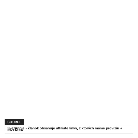
SOURCE
SvetApple - článok obsahuje affiliate linky, z ktorých máme províziu +
INZERCIA