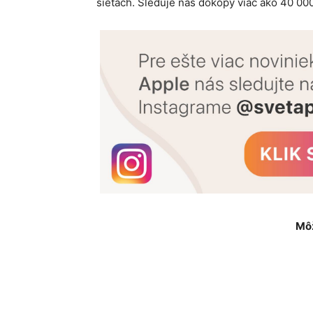
sieťach. Sleduje nás dokopy viac ako 40 000
Môž