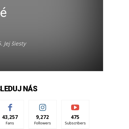
né
 Jej šiesty
SLEDUJ NÁS
43,257
9,272
475
Fans
Followers
Subscribers