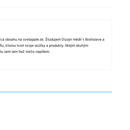
rca obsahu na svetapple.sk. Študujem Dizajn médií v Bratislave a
fiu, ktorou tvorí svoje služby a produkty. Mojím druhým
 tu sem tam tiež niečo napíšem.