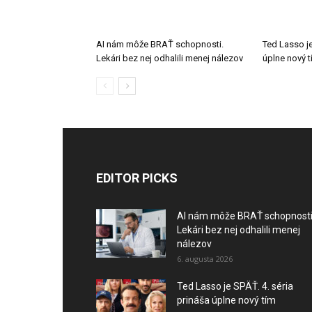
AI nám môže BRAŤ schopnosti.
Ted Lasso je
Lekári bez nej odhalili menej nálezov
úplne nový 
EDITOR PICKS
AI nám môže BRAŤ schopnosti
Lekári bez nej odhalili menej
nálezov
6. augusta 2026
Ted Lasso je SPÄŤ. 4. séria
prináša úplne nový tím