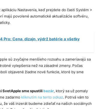
 aplikáciu Nastavenia, keď prejdete do časti Systém >
torí majú povolené automatické aktualizácie softvéru,
ticky.
4 Pro: Cena, dizajn, výdrž batérie a všetky
Apple sú zvyčajne menšieho rozsahu a zameriavajú sa
a drobné vylepšenia než na zásadné zmeny. Počas
eboli objavené žiadne nové funkcie, ktoré by sme
i SvetApple sme spustili
bazár
, ktorý sa už pomaly
plne zadarmo
kliknutím na tento odkaz
. Potrvá vám to
, že váš inzerát budeme zdieľať na našich sociálnych