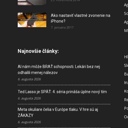
A
So
Ako nastaviť vlastné zvonenie na
iPhone?
A
7. januára 2017
M
Najnovšie články:
Hl
S
AI nám môže BRAŤ schopnosti. Lekári bez nej
odhalili menej nálezov
B
6. augusta 2026
In
K
Ted Lasso je SPÄŤ. 4. séria prináša úplne nový tím
6. augusta 2026
R
P
Meta okuliare čelia v Európe tlaku. V hre sú aj
ZÁKAZY
O
6. augusta 2026