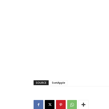
SOURCE
SvetApple