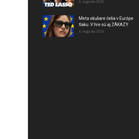
6. augusta 2026
Meta okuliare čelia v Európe
tlaku. V hre sú aj ZÁKAZY
6. augusta 2026