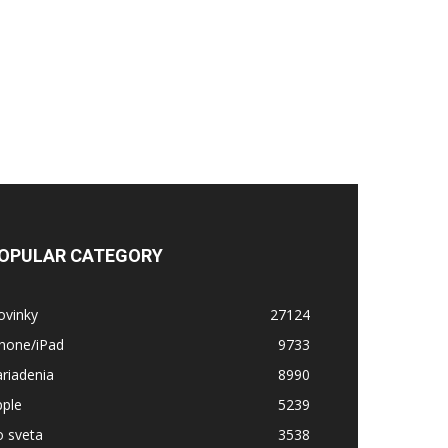
OPULAR CATEGORY
ovinky
27124
Phone/iPad
9733
riadenia
8990
pple
5239
o sveta
3538