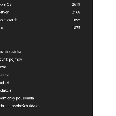
pple OS
2619
ftvér
2168
pple Watch
1895
ac
1875
avná stránka
lovník pojmov
azár
zercia
ontakt
edakcia
odmienky používania
chrana osobných údajov