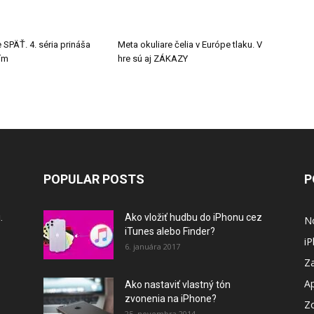
 SPÄŤ. 4. séria prináša
Meta okuliare čelia v Európe tlaku. V
tím
hre sú aj ZÁKAZY
POPULAR POSTS
P
.
Ako vložiť hudbu do iPhonu cez
N
iTunes alebo Finder?
i
6. januára 2017
Za
A
Ako nastaviť vlastný tón
zvonenia na iPhone?
Z
25. novembra 2014