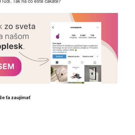
 ľudí. Tak na čo ešte čakáte?
e ťa zaujímať