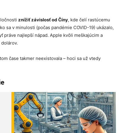
oločnosti
znížiť závislosť od Číny
, kde čelí rastúcemu
ko sa v minulosti (počas pandémie COVID-19) ukázalo,
yť práve najlepší nápad. Apple kvôli meškajúcim a
 dolárov.
v tom čase takmer neexistovala – hoci sa už vtedy
ie