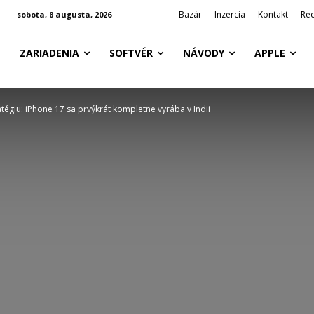
Bazár
Inzercia
Kontakt
Re
sobota, 8 augusta, 2026
ZARIADENIA
SOFTVÉR
NÁVODY
APPLE
tégiu: iPhone 17 sa prvýkrát kompletne vyrába v Indii