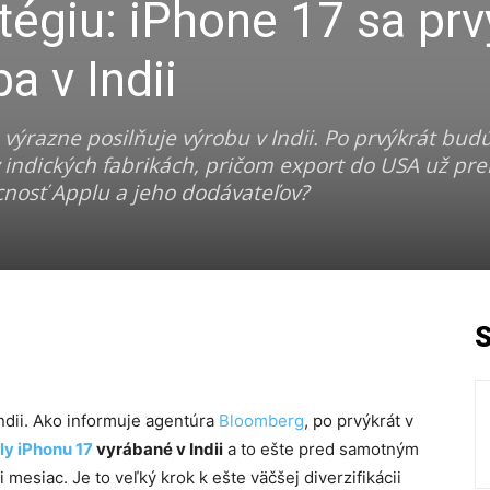
tégiu: iPhone 17 sa prv
a v Indii
výrazne posilňuje výrobu v Indii. Po prvýkrát bud
 indických fabrikách, pričom export do USA už pr
nosť Applu a jeho dodávateľov?
ndii. Ako informuje agentúra
Bloomberg
, po prvýkrát v
ly iPhonu 17
vyrábané v Indii
a to ešte pred samotným
mesiac. Je to veľký krok k ešte väčšej diverzifikácii