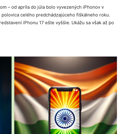
pom – od apríla do júla bolo vyvezených iPhonov v
ež polovica celého predchádzajúceho fiškálneho roku.
predstavení iPhonu 17 ešte vyššie. Ukážu sa však až po