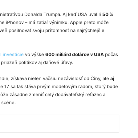
nistratívou Donalda Trumpa. Aj keď USA uvalili
50 %
tane iPhonov – má zatiaľ výnimku. Apple preto môže
veň posilňovať svoju prítomnosť na najrýchlejšie
 investície
vo výške
600 miliárd dolárov v USA
počas
priazeň politikov aj daňové úľavy.
ie, získava nielen väčšiu nezávislosť od Číny, ale
aj
ne 17 sa tak stáva prvým modelovým radom, ktorý bude
môže zásadne zmeniť celý dodávateľský reťazec a
j scéne.