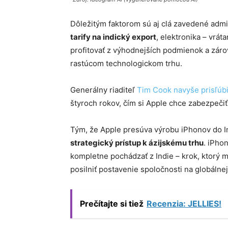
Dôležitým faktorom sú aj clá zavedené admi
tarify na indický export
, elektronika – vrá
profitovať z výhodnejších podmienok a záro
rastúcom technologickom trhu.
Generálny riaditeľ
Tim Cook navyše prisľúbil
štyroch rokov, čím si Apple chce zabezpečiť 
Tým, že Apple presúva výrobu iPhonov do Ind
strategický prístup k ázijskému trhu
. iPho
kompletne pochádzať z Indie – krok, ktorý 
posilniť postavenie spoločnosti na globálne
Prečítajte si tiež
Recenzia: JELLIES!