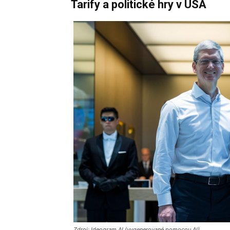
Tarify a politické hry v USA
Zdroj: Ideogram AI (vygenerované pomocou AI)