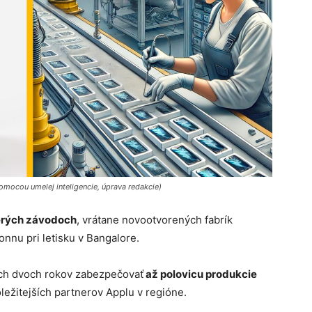
omocou umelej inteligencie, úprava redakcie)
erých závodoch
, vrátane novootvorených fabrík
nnu pri letisku v Bangalore.
ích dvoch rokov zabezpečovať
až polovicu produkcie
ležitejších partnerov Applu v regióne.