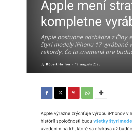
Apple mení stra
kompletne vyráb
Apple postupne odchádza z Číny a 
štyri modely iPhonu 17 vyrábané v
rekordy. Čo to znamená pre budúc
By
Róbert Hallon
-
19. augusta 2025
Apple výrazne zrýchľuje výrobu iPhonov v I
histórii spoločnosti budú
všetky štyri mode
uvedením na trh, ktoré sa očakáva už budúci 