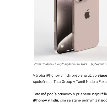
Zdroj: YouTube / EverythingApplePro, DALL-E (vytvorené p
Výroba iPhonov v Indii prebieha už vo
viac
spoločnosti Tata Group v Tamil Nadu a Foxco
Tata má podľa odhadov v priebehu najbližš
iPhonov v Indii
, čím sa stane jedným z najdô