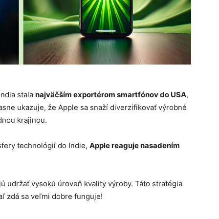
India stala
najväčším exportérom smartfónov do USA
,
sne ukazuje, že Apple sa snaží diverzifikovať výrobné
dnou krajinou.
sfery technológií do Indie,
Apple reaguje nasadením
ú udržať vysokú úroveň kvality výroby. Táto stratégia
aľ zdá sa veľmi dobre funguje!