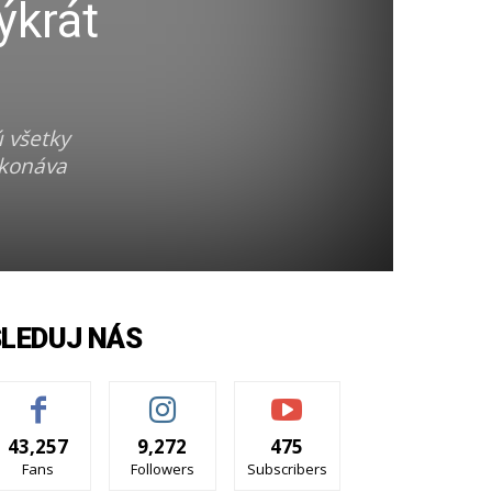
ýkrát
ú všetky
ekonáva
SLEDUJ NÁS
43,257
9,272
475
Fans
Followers
Subscribers