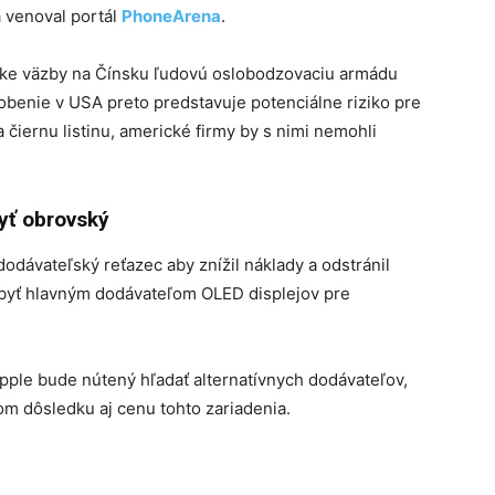
 venoval portál
PhoneArena
.
zke väzby na Čínsku ľudovú oslobodzovaciu armádu
obenie v USA preto predstavuje potenciálne riziko pre
čiernu listinu, americké firmy by s nimi nemohli
yť obrovský
 dodávateľský reťazec aby znížil náklady a odstránil
 byť hlavným dodávateľom OLED displejov pre
ple bude nútený hľadať alternatívnych dodávateľov,
m dôsledku aj cenu tohto zariadenia.