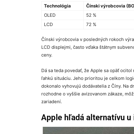
Technológia
Čínski výrobcovia (B
OLED
52 %
LCD
72 %
Čínski výrobcovia v posledných rokoch výra
LCD displejmi, často vďaka štátnym subven
ceny.
Dá sa teda povedať, že Apple sa opäť ocito
ľahkú situáciu. Jeho prioritou je celkom lo
dokonalo vyhovujú dodávatelia z Číny. Na dr
rozhodne o vyššie avizovanom zákaze, môže
zariadení.
Apple hľadá alternatívu u