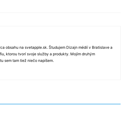
rca obsahu na svetapple.sk. Študujem Dizajn médií v Bratislave a
fiu, ktorou tvorí svoje služby a produkty. Mojím druhým
 tu sem tam tiež niečo napíšem.