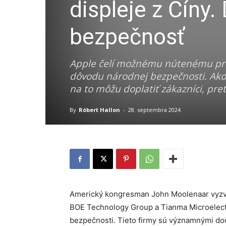
displeje z Číny
bezpečnosť
Apple čelí možnému nútenému preh
dôvodu národnej bezpečnosti. Ako 
na to môžu doplatiť zákazníci, pre
By
Róbert Hallon
-
28. septembra 2024
Americký kongresman John Moolenaar vyzval
BOE Technology Group a Tianma Microelectr
bezpečnosti. Tieto firmy sú významnými do