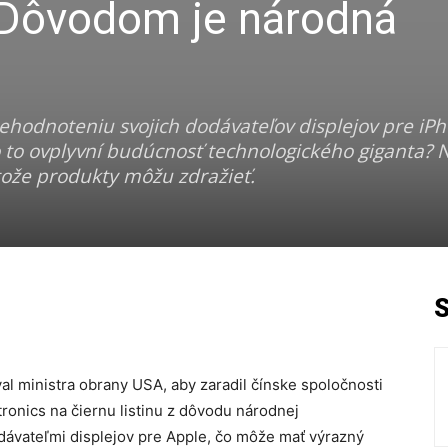
. Dôvodom je národná
odnoteniu svojich dodávateľov displejov pre iPh
to ovplyvní budúcnosť technologického giganta? 
tože produkty môžu zdražieť.
 ministra obrany USA, aby zaradil čínske spoločnosti
onics na čiernu listinu z dôvodu národnej
dávateľmi displejov pre Apple, čo môže mať výrazný