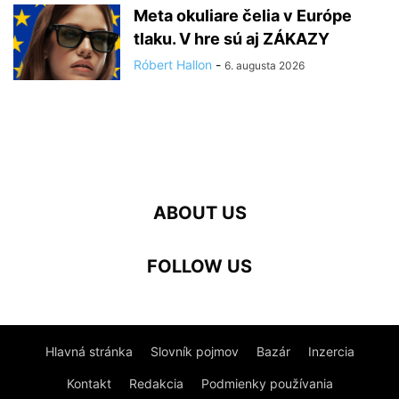
Meta okuliare čelia v Európe
tlaku. V hre sú aj ZÁKAZY
Róbert Hallon
-
6. augusta 2026
ABOUT US
FOLLOW US
Hlavná stránka
Slovník pojmov
Bazár
Inzercia
Kontakt
Redakcia
Podmienky používania