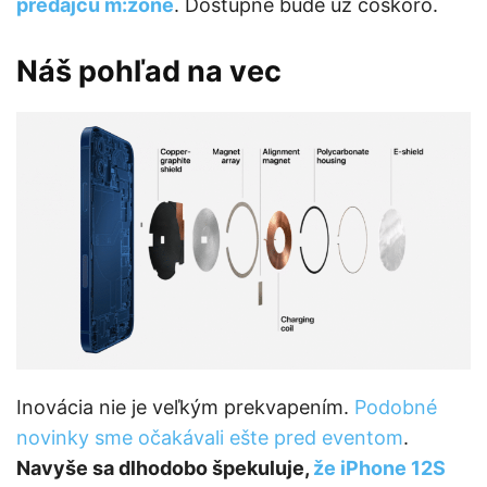
predajcu m:zone
. Dostupné bude už čoskoro.
Náš pohľad na vec
Inovácia nie je veľkým prekvapením.
Podobné
novinky sme očakávali ešte pred eventom
.
Navyše sa dlhodobo špekuluje,
že iPhone 12S