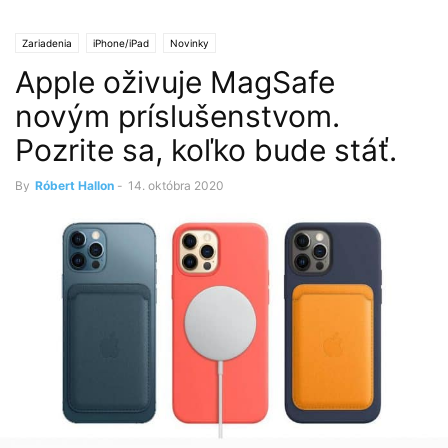
Zariadenia
iPhone/iPad
Novinky
Apple oživuje MagSafe
novým príslušenstvom.
Pozrite sa, koľko bude stáť.
By
Róbert Hallon
-
14. októbra 2020