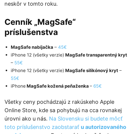
neskôr v tomto roku.
Cenník „MagSafe“
príslušenstva
MagSafe nabíjačka
–
45€
iPhone 12 (všetky verzie)
MagSafe transparentný kryt
–
55€
iPhone 12 (všetky verzie)
MagSafe silikónový kryt
–
55€
iPhone
MagSafe kožená peňaženka
–
65€
Všetky ceny pochádzajú z rakúskeho Apple
Online Store, kde sa pohybujú na cca rovnakej
úrovni ako u nás.
Na Slovensku si budete môcť
toto príslušenstvo zaobstarať
u autorizovaného