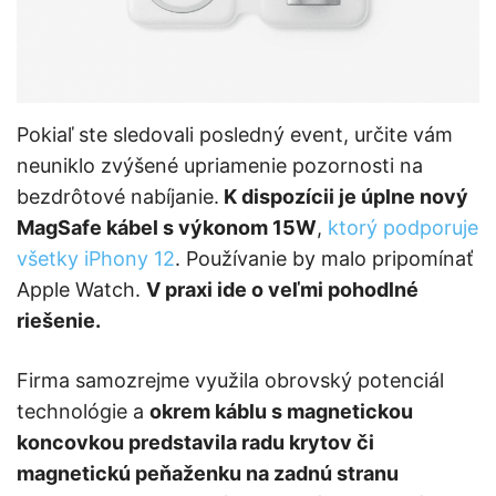
Pokiaľ ste sledovali posledný event, určite vám
neuniklo zvýšené upriamenie pozornosti na
bezdrôtové nabíjanie.
K dispozícii je úplne nový
MagSafe kábel s výkonom 15W
,
ktorý podporuje
všetky iPhony 12
. Používanie by malo pripomínať
Apple Watch.
V praxi ide o veľmi pohodlné
riešenie.
Firma samozrejme využila obrovský potenciál
technológie a
okrem káblu s magnetickou
koncovkou predstavila radu krytov či
magnetickú peňaženku na zadnú stranu