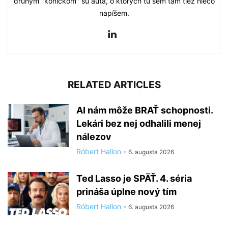
druhým "koníčkom" sú autá, o ktorých tu sem tam tiež niečo
napíšem.
RELATED ARTICLES
AI nám môže BRAŤ schopnosti.
Lekári bez nej odhalili menej
nálezov
Róbert Hallon
-
6. augusta 2026
Ted Lasso je SPÄŤ. 4. séria
prináša úplne nový tím
Róbert Hallon
-
6. augusta 2026