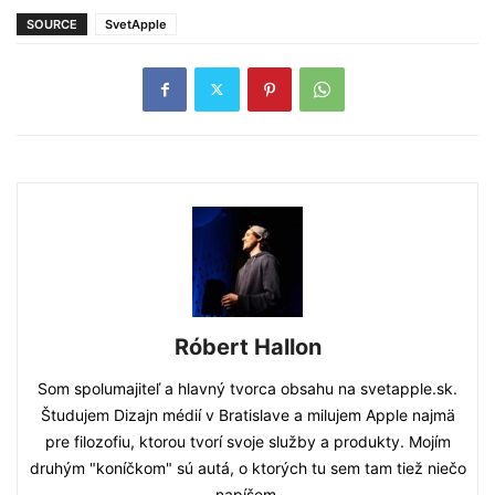
SOURCE
SvetApple
Róbert Hallon
Som spolumajiteľ a hlavný tvorca obsahu na svetapple.sk.
Študujem Dizajn médií v Bratislave a milujem Apple najmä
pre filozofiu, ktorou tvorí svoje služby a produkty. Mojím
druhým "koníčkom" sú autá, o ktorých tu sem tam tiež niečo
napíšem.