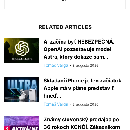
RELATED ARTICLES
AI začína byť NEBEZPEČNÁ.
OpenAI pozastavuje model
Astra, ktorý dokáže sám...
Tomáš Varga
-
8. augusta 2026
Skladací iPhone je len začiatok.
Apple má v pláne predstaviť
hneď...
Tomáš Varga
-
8. augusta 2026
Známy slovenský predajca po
36 rokoch KONČÍ. Zákazníkom