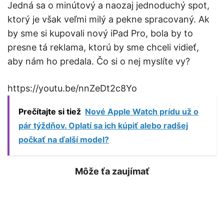
Jedná sa o minútový a naozaj jednoduchý spot,
ktorý je však veľmi milý a pekne spracovaný. Ak
by sme si kupovali nový iPad Pro, bola by to
presne tá reklama, ktorú by sme chceli vidieť,
aby nám ho predala. Čo si o nej myslíte vy?
https://youtu.be/nnZeDt2c8Yo
Prečítajte si tiež
Nové Apple Watch prídu už o
pár týždňov. Oplatí sa ich kúpiť alebo radšej
počkať na ďalší model?
Môže ťa zaujímať