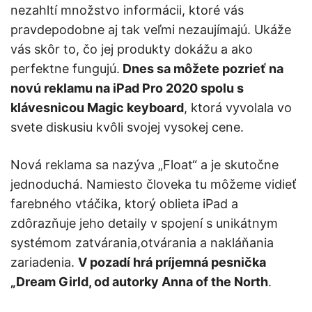
nezahltí množstvo informácii, ktoré vás
pravdepodobne aj tak veľmi nezaujímajú. Ukáže
vás skôr to, čo jej produkty dokážu a ako
perfektne fungujú.
Dnes sa môžete pozrieť na
novú reklamu na iPad Pro 2020 spolu s
klávesnicou Magic keyboard
, ktorá vyvolala vo
svete diskusiu kvôli svojej vysokej cene.
Nová reklama sa nazýva „Float“ a je skutočne
jednoduchá. Namiesto človeka tu môžeme vidieť
farebného vtáčika, ktorý oblieta iPad a
zdôrazňuje jeho detaily v spojení s unikátnym
systémom zatvárania,otvárania a nakláňania
zariadenia.
V pozadí hrá príjemná pesnička
„Dream Girld, od autorky Anna of the North
.