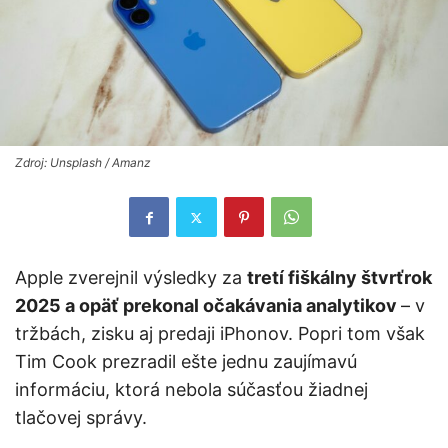
Zdroj: Unsplash / Amanz
Apple zverejnil výsledky za
tretí fiškálny štvrťrok
2025 a opäť prekonal očakávania analytikov
– v
tržbách, zisku aj predaji iPhonov. Popri tom však
Tim Cook prezradil ešte jednu zaujímavú
informáciu, ktorá nebola súčasťou žiadnej
tlačovej správy.