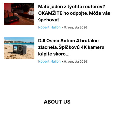
Máte jeden z týchto routerov?
OKAMŽITE ho odpojte. Môže vás
špehovať
Róbert Hallon
-
9. augusta 2026
DJI Osmo Action 4 brutálne
zlacnela. Špičkovú 4K kameru
kúpite skoro...
Róbert Hallon
-
9. augusta 2026
ABOUT US