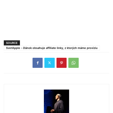
SOURCE
SvetApple - článok obsahuje affiliate linky, z ktorých máme províziu