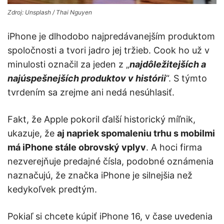
Zdroj: Unsplash / Thai Nguyen
iPhone je dlhodobo najpredávanejším produktom
spoločnosti a tvori jadro jej tržieb. Cook ho už v
minulosti označil za jeden z „
najdôležitejších a
najúspešnejších produktov v histórii
“. S týmto
tvrdením sa zrejme ani nedá nesúhlasiť.
Fakt, že Apple pokoril ďalší historický míľnik,
ukazuje, že
aj napriek spomaleniu trhu s mobilmi
má iPhone stále obrovský vplyv
. A hoci firma
nezverejňuje predajné čísla, podobné oznámenia
naznačujú, že značka iPhone je silnejšia než
kedykoľvek predtým.
Pokiaľ si chcete kúpiť iPhone 16, v čase uvedenia