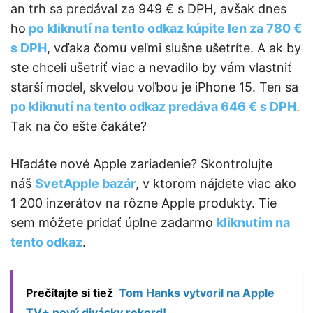
an trh sa predával za 949 € s DPH, avšak dnes
ho
po kliknutí na tento odkaz kúpite len za 780 €
s DPH
, vďaka čomu veľmi slušne ušetríte. A ak by
ste chceli ušetriť viac a nevadilo by vám vlastniť
starší model, skvelou voľbou je iPhone 15. Ten sa
po kliknutí na tento odkaz predáva 646 € s DPH
.
Tak na čo ešte čakáte?
Hľadáte nové Apple zariadenie? Skontrolujte
náš
SvetApple bazár
, v ktorom nájdete viac ako
1 200 inzerátov na rôzne Apple produkty. Tie
sem môžete pridať úplne zadarmo
kliknutím na
tento odkaz
.
Prečítajte si tiež
Tom Hanks vytvoril na Apple
TV+ nový divácky rekord!