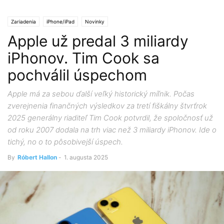
Zariadenia
iPhone/iPad
Novinky
Apple už predal 3 miliardy
iPhonov. Tim Cook sa
pochválil úspechom
Apple má za sebou ďalší veľký historický míľnik. Počas
zverejnenia finančných výsledkov za tretí fiškálny štvrťrok
2025 generálny riaditeľ Tim Cook potvrdil, že spoločnosť už
od roku 2007 dodala na trh viac než 3 miliardy iPhonov. Ide o
tichý, no o to pôsobivejší úspech.
By
Róbert Hallon
-
1. augusta 2025