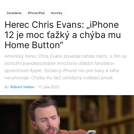
Zariadenia
iPhone/iPad
Novinky
Herec Chris Evans: „iPhone
12 je moc ťažký a chýba mu
Home Button“
Americký herec Chris Evans povedal nahlas niečo, s čím sa
stotožní pravdepodobne množstvo ďalších fanúšikov
spoločnosti Apple. Súčasný iPhone mu pre tvary a váhu
nevyhovuje. Chýba mu tiež obľúbený ovládací prvok.
By
Róbert Hallon
-
17. júla 2022