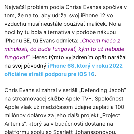
Najväčší problém podľa Chrisa Evansa spočíva v
tom, že na to, aby udržal svoj iPhone 12 vo
vzduchu musí neustále používať malíček. No a
hoci by tu bola alternatíva v podobe nákupu
iPhonu SE, tú Evans odmieta:
„Chcem niečo z
minulosti, čo bude fungovať, kým to už nebude
fungovať“
. Herec týmto vyjadrením opäť narážal
na svoj pôvodný
iPhone 6S, ktorý v roku 2022
oficiálne stratil podporu pre iOS 16
.
Chris Evans si zahral v seriáli „Defending Jacob“
na streamovacej službe Apple TV+. Spoločnosť
Apple však už medzičasom údajne zaplatila 100
miliónov dolárov za jeho ďalší projekt „Project
Artemis“, ktorý sa v budúcnosti dostane na
platformu spolu so Scarlett Johanssonovou.