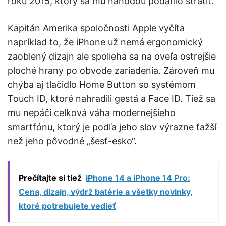
roku 2015, ktorý sa mu náhodou podarilo stratiť.
Kapitán Amerika spoločnosti Apple vyčíta
napríklad to, že iPhone už nemá ergonomický
zaoblený dizajn ale spolieha sa na oveľa ostrejšie
ploché hrany po obvode zariadenia. Zároveň mu
chýba aj tlačidlo Home Button so systémom
Touch ID, ktoré nahradili gestá a Face ID. Tiež sa
mu nepáči celková váha modernejšieho
smartfónu, ktorý je podľa jeho slov výrazne ťažší
než jeho pôvodné „šesť-esko“.
Prečítajte si tiež
iPhone 14 a iPhone 14 Pro:
Cena, dizajn, výdrž batérie a všetky novinky,
ktoré potrebujete vedieť