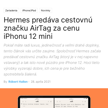
Zariadenia
iPhone/iPad
Novinky
Hermes predáva cestovnú
značku AirTag za cenu
iPhonu 12 mini
Pokiaľ máte radi luxus, jedinečnosť a veľmi drahé doplnky,
tento článok vás určite zaujme. Spoločnosť Hermes začala
predávať cestovnú značku AirTag (ktorý je v nej napevno
vstavaný) a tak isto nové púzdro pre iPhone 12. Hoci tieto
výrobky vyzerajú dobre, ich cena je pre bežného
spotrebiteľa šialená.
By
Róbert Hallon
-
28. apríla 2021