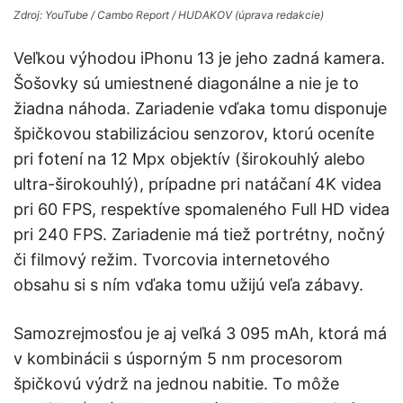
Zdroj: YouTube / Cambo Report / HUDAKOV (úprava redakcie)
Veľkou výhodou iPhonu 13 je jeho zadná kamera.
Šošovky sú umiestnené diagonálne a nie je to
žiadna náhoda. Zariadenie vďaka tomu disponuje
špičkovou stabilizáciou senzorov, ktorú oceníte
pri fotení na 12 Mpx objektív (širokouhlý alebo
ultra-širokouhlý), prípadne pri natáčaní 4K videa
pri 60 FPS, respektíve spomaleného Full HD videa
pri 240 FPS. Zariadenie má tiež portrétny, nočný
či filmový režim. Tvorcovia internetového
obsahu si s ním vďaka tomu užijú veľa zábavy.
Samozrejmosťou je aj veľká 3 095 mAh, ktorá má
v kombinácii s úsporným 5 nm procesorom
špičkovú výdrž na jednou nabitie. To môže