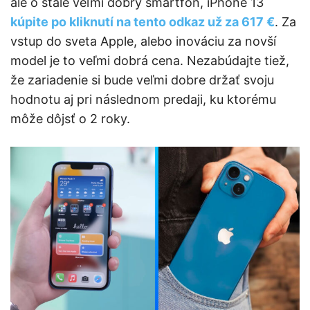
ale o stále veľmi dobrý smartfón, iPhone 13
kúpite po kliknutí na tento odkaz už za 617 €
. Za
vstup do sveta Apple, alebo inováciu za novší
model je to veľmi dobrá cena. Nezabúdajte tiež,
že zariadenie si bude veľmi dobre držať svoju
hodnotu aj pri následnom predaji, ku ktorému
môže dôjsť o 2 roky.