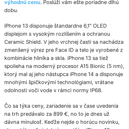
výhodnú cenu
. Poslúži vám ešte poriadne dlhú
dobu.
iPhone 13 disponuje štandardne 6,1″ OLED
displejom s vysokým rozlíšením a ochranou
Ceramic Shield. V jeho vrchnej časti sa nachádza
zmenšený výrez pre Face ID a telo je vyrobené z
kombinácie hliníka a skla. iPhone 13 sa tiež
spolieha na moderný procesor A15 Bionic (5 nm),
ktorý mal aj jeho nástupca iPhone 14 a disponuje
mnohými špičkovými technológiami, vrátane
odolnosti voči vode v rámci normy IP68.
Čo sa týka ceny, zariadenie sa v čase uvedenia
na trh predávalo za 899 €, no to je dnes už
dávna minulosť. Keďže nejde o horúcu novinku,