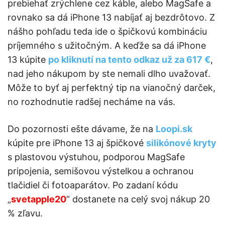
prebiehať zrýchlene cez káble, alebo MagSafe a
rovnako sa dá iPhone 13 nabíjať aj bezdrôtovo. Z
nášho pohľadu teda ide o špičkovú kombináciu
príjemného s užitočným. A keďže sa dá iPhone
13 kúpite
po kliknutí na tento odkaz už za 617 €
,
nad jeho nákupom by ste nemali dlho uvažovať.
Môže to byť aj perfektný tip na vianočný darček,
no rozhodnutie radšej necháme na vás.
Do pozornosti ešte dávame, že na
Loopi.sk
kúpite pre iPhone 13 aj špičkové
silikónové kryty
s plastovou výstuhou, podporou MagSafe
pripojenia, semišovou výstelkou a ochranou
tlačidiel či fotoaparátov. Po zadaní kódu
„
svetapple20
“ dostanete na celý svoj nákup 20
% zľavu.