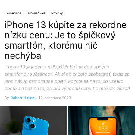
Zariadenia
iPhone/iPad
Novinky
iPhone 13 kúpite za rekordne
nízku cenu: Je to špičkový
smartfón, ktorému nič
nechýba
iPhone 13 je jeden z najlepších bežne dostupných
smartfónov súčasnosti. Ak si ho chcete zaobstarať, teraz sa
jeho nákup mimoriadne oplatí. Pozrite sa na to, čo všetko
ponúka a tiež na to, za akú výhodnú cenu ho môžete získať!
By
Róbert Hallon
-
12. decembra 2023