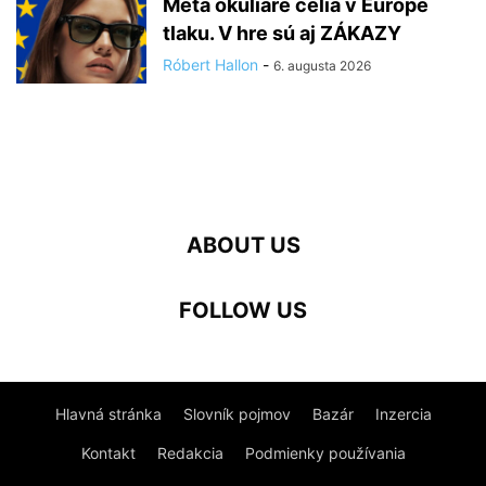
Meta okuliare čelia v Európe
tlaku. V hre sú aj ZÁKAZY
Róbert Hallon
-
6. augusta 2026
ABOUT US
FOLLOW US
Hlavná stránka
Slovník pojmov
Bazár
Inzercia
Kontakt
Redakcia
Podmienky používania