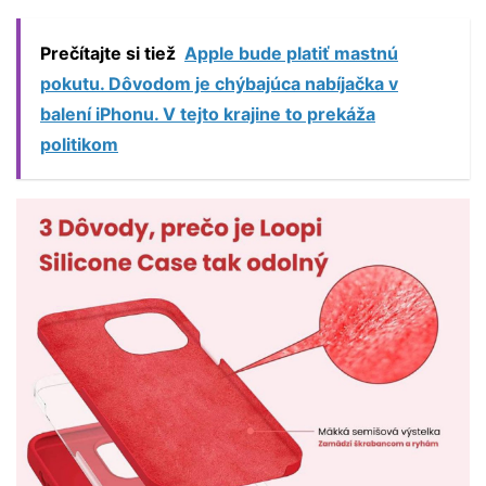
Prečítajte si tiež
Apple bude platiť mastnú
pokutu. Dôvodom je chýbajúca nabíjačka v
balení iPhonu. V tejto krajine to prekáža
politikom