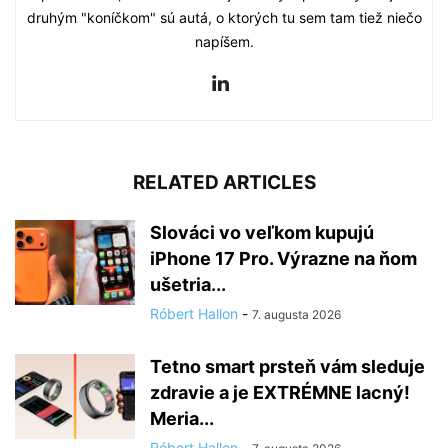
druhým "koníčkom" sú autá, o ktorých tu sem tam tiež niečo
napíšem.
RELATED ARTICLES
Slováci vo veľkom kupujú
iPhone 17 Pro. Výrazne na ňom
ušetria...
Róbert Hallon
-
7. augusta 2026
Tetno smart prsteň vám sleduje
zdravie a je EXTRÉMNE lacný!
Meria...
Róbert Hallon
-