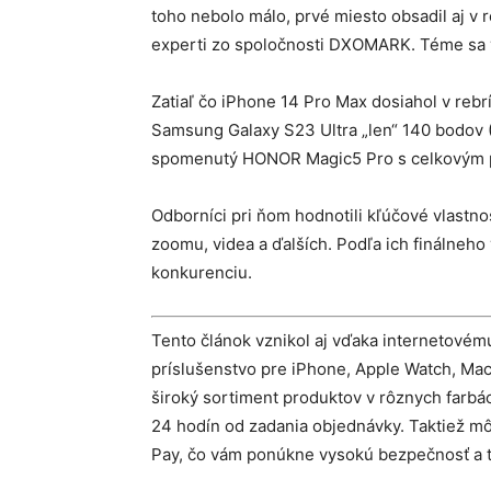
toho nebolo málo, prvé miesto obsadil aj v 
experti zo spoločnosti DXOMARK. Téme sa 
Zatiaľ čo iPhone 14 Pro Max dosiahol v rebr
Samsung Galaxy S23 Ultra „len“ 140 bodov (
spomenutý HONOR Magic5 Pro s celkovým 
Odborníci pri ňom hodnotili kľúčové vlastno
zoomu, videa a ďalších. Podľa ich finálne
konkurenciu.
Tento článok vznikol aj vďaka internetové
príslušenstvo pre iPhone, Apple Watch, Mac,
široký sortiment produktov v rôznych farb
24 hodín od zadania objednávky. Taktiež mô
Pay, čo vám ponúkne vysokú bezpečnosť a t