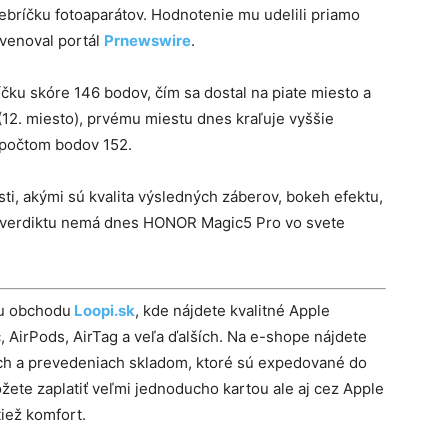
rebríčku fotoaparátov. Hodnotenie mu udelili priamo
venoval portál
Prnewswire
.
íčku skóre 146 bodov, čím sa dostal na piate miesto a
12. miesto), prvému miestu dnes kraľuje vyššie
počtom bodov 152.
sti, akými sú kvalita výsledných záberov, bokeh efektu,
ho verdiktu nemá dnes HONOR Magic5 Pro vo svete
mu obchodu
Loopi.sk
, kde nájdete kvalitné Apple
 AirPods, AirTag a veľa ďalších. Na e-shope nájdete
ách a prevedeniach skladom, ktoré sú expedované do
žete zaplatiť veľmi jednoducho kartou ale aj cez Apple
iež komfort.