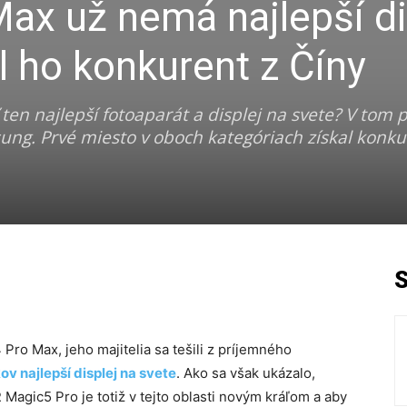
ax už nemá najlepší di
l ho konkurent z Číny
en najlepší fotoaparát a displej na svete? V tom p
ng. Prvé miesto v oboch kategóriach získal konkur
Pro Max, jeho majitelia sa tešili z príjemného
v najlepší displej na svete
. Ako sa však ukázalo,
 Magic5 Pro je totiž v tejto oblasti novým kráľom a aby