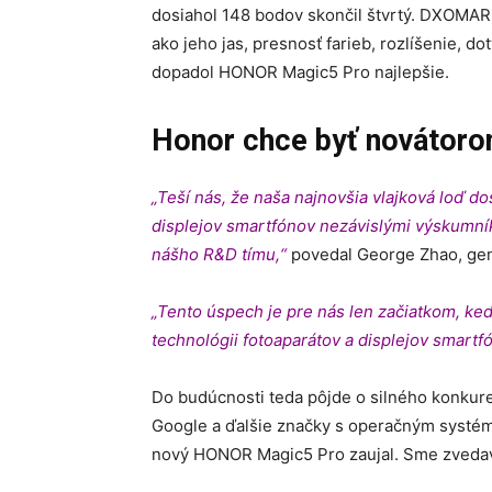
dosiahol 148 bodov skončil štvrtý. DXOMARK
ako jeho jas, presnosť farieb, rozlíšenie, d
dopadol HONOR Magic5 Pro najlepšie.
Honor chce byť novátor
„Teší nás, že naša najnovšia vlajková loď d
displejov smartfónov nezávislými výskumní
nášho R&D tímu,“
povedal George Zhao, gen
„Tento úspech je pre nás len začiatkom, keď
technológii fotoaparátov a displejov smartf
Do budúcnosti teda pôjde o silného konkure
Google a ďalšie značky s operačným systém
nový HONOR Magic5 Pro zaujal. Sme zvedaví