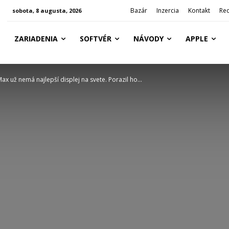
Bazár
Inzercia
Kontakt
Re
sobota, 8 augusta, 2026
ZARIADENIA
SOFTVÉR
NÁVODY
APPLE
ax už nemá najlepší displej na svete. Porazil ho...