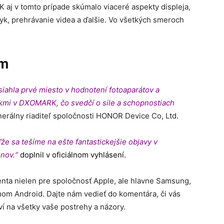
 aj v tomto prípade skúmalo viaceré aspekty displeja,
otyk, prehrávanie videa a ďalšie. Vo všetkých smeroch
om
osiahla prvé miesto v hodnotení fotoaparátov a
kmi v DXOMARK, čo svedčí o sile a schopnostiach
erálny riaditeľ spoločnosti HONOR Device
Co
, Ltd.
že sa tešíme na ešte fantastickejšie objavy v
ónov.“
doplnil v oficiálnom vyhlásení.
nta nielen pre spoločnosť Apple, ale hlavne Samsung,
om Android. Dajte nám vedieť do komentára, či vás
 na všetky vaše postrehy a názory.