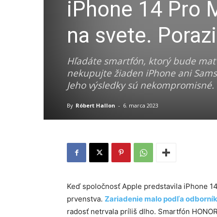
iPhone 14 Pro M
na svete. Porazi
Hľadáte smartfón, ktorý bude mať t
nekupujte žiaden iPhone ani Samsu
Jeho výsledky sú nekompromisné.
By
Róbert Hallon
-
6. marca 2023
Keď spoločnosť Apple predstavila iPhone 14 
prvenstva.
Zariadenie malo podľa odborníko
radosť netrvala príliš dlho. Smartfón HONOR