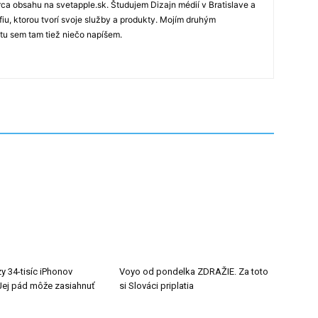
rca obsahu na svetapple.sk. Študujem Dizajn médií v Bratislave a
fiu, ktorou tvorí svoje služby a produkty. Mojím druhým
 tu sem tam tiež niečo napíšem.
y 34-tisíc iPhonov
Voyo od pondelka ZDRAŽIE. Za toto
ej pád môže zasiahnuť
si Slováci priplatia