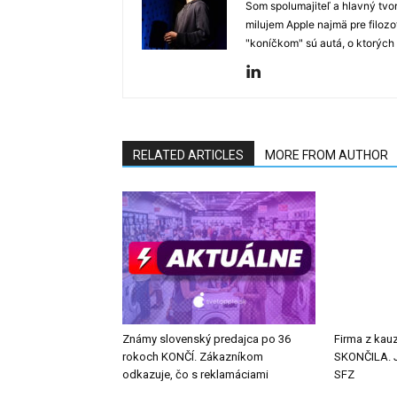
Som spolumajiteľ a hlavný tvo
milujem Apple najmä pre filozo
"koníčkom" sú autá, o ktorých
RELATED ARTICLES
MORE FROM AUTHOR
Známy slovenský predajca po 36
Firma z kauz
rokoch KONČÍ. Zákazníkom
SKONČILA. J
odkazuje, čo s reklamáciami
SFZ