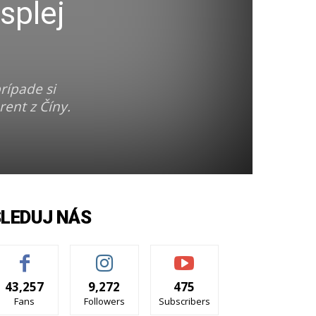
splej
rípade si
ent z Číny.
SLEDUJ NÁS
43,257
9,272
475
Fans
Followers
Subscribers