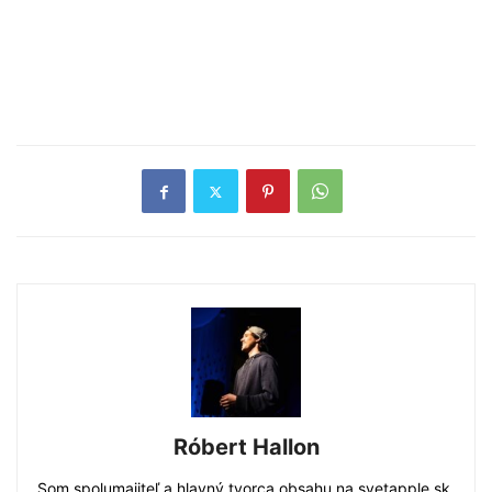
Róbert Hallon
Som spolumajiteľ a hlavný tvorca obsahu na svetapple.sk.