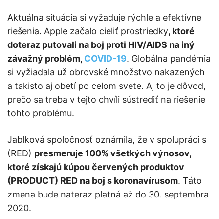
Aktuálna situácia si vyžaduje rýchle a efektívne
riešenia. Apple začalo cieliť prostriedky
, ktoré
doteraz putovali na boj proti HIV/AIDS na iný
závažný problém,
COVID-19
. Globálna pandémia
si vyžiadala už obrovské množstvo nakazených
a takisto aj obetí po celom svete. Aj to je dôvod,
prečo sa treba v tejto chvíli sústrediť na riešenie
tohto problému.
Jablková spoločnosť oznámila, že v spolupráci s
(RED)
presmeruje 100% všetkých výnosov,
ktoré získajú kúpou červených produktov
(PRODUCT) RED na boj s koronavírusom
. Táto
zmena bude nateraz platná až do 30. septembra
2020.