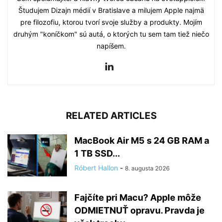
Študujem Dizajn médií v Bratislave a milujem Apple najmä
pre filozofiu, ktorou tvorí svoje služby a produkty. Mojím
druhým "koníčkom" sú autá, o ktorých tu sem tam tiež niečo
napíšem.
RELATED ARTICLES
MacBook Air M5 s 24 GB RAM a
1 TB SSD...
Róbert Hallon
-
8. augusta 2026
Fajčíte pri Macu? Apple môže
ODMIETNUŤ opravu. Pravda je