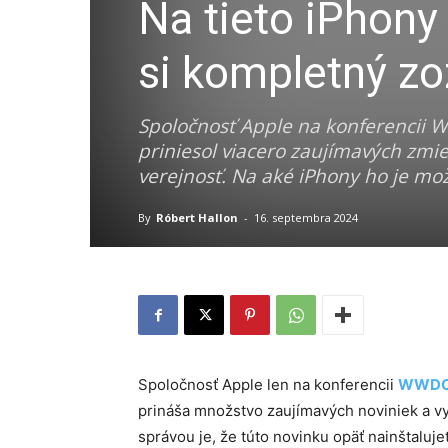
Na tieto iPhony 
si kompletný z
Spoločnosť Apple na konferencii 
priniesol viacero zaujímavých zmie
verejnosť. Na aké iPhony ho je mož
By
Róbert Hallon
-
16. septembra 2024
Spoločnosť Apple len na konferencii
WWDC
prináša množstvo zaujímavých noviniek a v
správou je, že túto novinku opäť nainštaluj