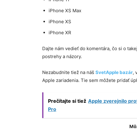
iPhone XS Max
iPhone XS
iPhone XR
Dajte nám vedieť do komentára, čo si o take
postrehy a názory.
Nezabudnite tiež na náš
SvetApple bazár
,
Apple zariadenia. Tie sem môžete pridať ú
Prečítajte si tiež
Apple zverejnilo pro
Pro
Môž