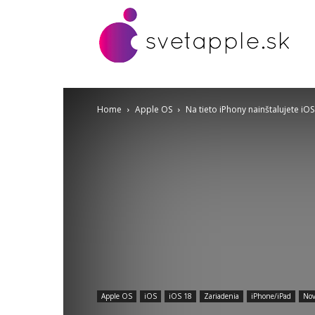
Home
Apple OS
Na tieto iPhony nainštalujete iO
Apple OS
iOS
iOS 18
Zariadenia
iPhone/iPad
Nov