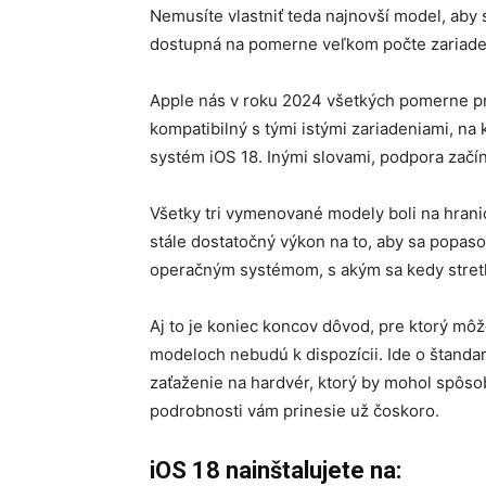
Nemusíte vlastniť teda najnovší model, aby s
dostupná na pomerne veľkom počte zariade
Apple nás v roku 2024 všetkých pomerne prí
kompatibilný s tými istými zariadeniami, na 
systém iOS 18. Inými slovami, podpora za
Všetky tri vymenované modely boli na hrani
stále dostatočný výkon na to, aby sa popaso
operačným systémom, s akým sa kedy stretl
Aj to je koniec koncov dôvod, pre ktorý môž
modeloch nebudú k dispozícii. Ide o štandar
zaťaženie na hardvér, ktorý by mohol spôso
podrobnosti vám prinesie už čoskoro.
iOS 18 nainštalujete na: