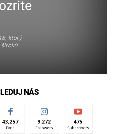
ozrite
8, ktorý
 širokú
SLEDUJ NÁS
43,257
9,272
475
Fans
Followers
Subscribers