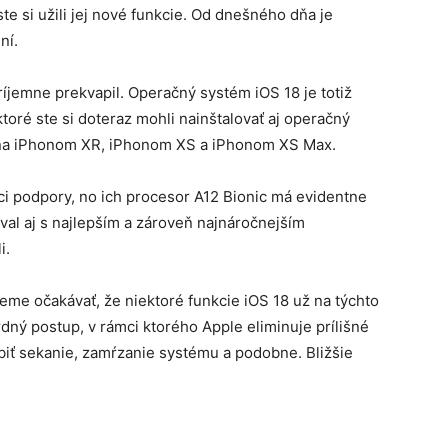
te si užili jej nové funkcie. Od dnešného dňa je
ní.
jemne prekvapil. Operačný systém iOS 18 je totiž
ktoré ste si doteraz mohli nainštalovať aj operačný
čína iPhonom XR, iPhonom XS a iPhonom XS Max.
ci podpory, no ich procesor A12 Bionic má evidentne
val aj s najlepším a zároveň najnáročnejším
i.
eme očakávať, že niektoré funkcie iOS 18 už na týchto
dný postup, v rámci ktorého Apple eliminuje prílišné
biť sekanie, zamŕzanie systému a podobne. Bližšie