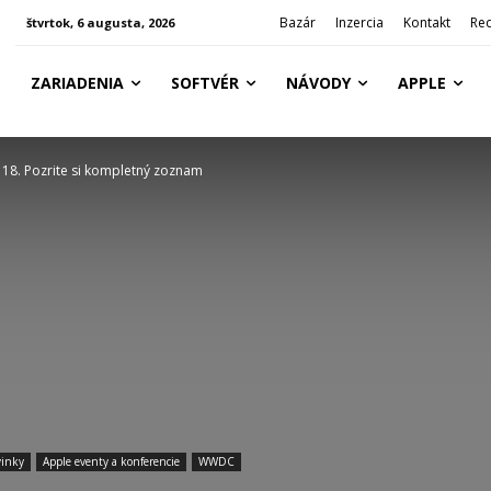
Bazár
Inzercia
Kontakt
Re
štvrtok, 6 augusta, 2026
ZARIADENIA
SOFTVÉR
NÁVODY
APPLE
S 18. Pozrite si kompletný zoznam
inky
Apple eventy a konferencie
WWDC