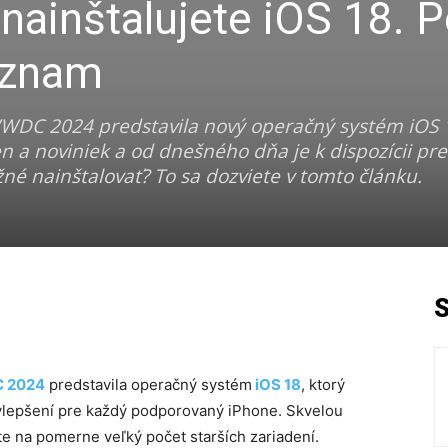
nainštalujete iOS 18. P
oznam
WWDC 2024 predstavila nový operačný systém iOS 1
n a noviniek a od dnešného dňa je k dispozícii pre
né nainštalovať? To sa dozviete v tomto článku.
 2024
predstavila operačný systém
iOS 18
, ktorý
ylepšení pre každý podporovaný iPhone. Skvelou
ete na pomerne veľký počet starších zariadení.