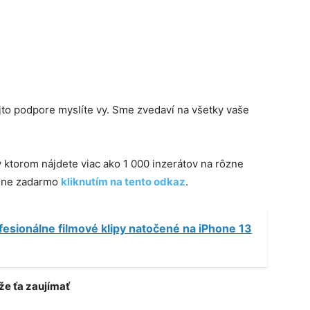
jto podpore myslíte vy. Sme zvedaví na všetky vaše
 v ktorom nájdete viac ako 1 000 inzerátov na rôzne
plne zadarmo
kliknutím na tento odkaz
.
fesionálne filmové klipy natočené na iPhone 13
e ťa zaujímať