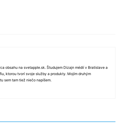
rca obsahu na svetapple.sk. Študujem Dizajn médií v Bratislave a
fiu, ktorou tvorí svoje služby a produkty. Mojím druhým
 tu sem tam tiež niečo napíšem.