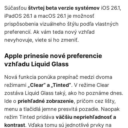
Súčasťou
štvrtej beta verzie systémov
iOS 26.1,
iPadOS 26.1 a macOS 26.1 je možnosť
prispôsobenia vizuálneho štýlu podľa vlastných
preferencií. Ak vám teda nový vzhľad
nevyhovuje, viete si ho zmeniť.
Apple prinesie nové preferencie
vzhľadu Liquid Glass
Nová funkcia ponúka prepínač medzi dvoma
režimami
„Clear“ a „Tinted“
. V režime Clear
zostáva Liquid Glass taký, ako ho poznáme dnes.
Ide o
priehľadné zobrazenie
, pričom cez lišty,
menu a tlačidlá jemne presvitá pozadie. Naopak
režim Tinted pridáva
väčšiu nepriehľadnosť a
kontrast
. Vďaka tomu sú jednotlivé prvky na