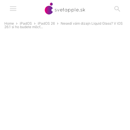
Home
iPadOS
iPadOS 26
Nesedí vám dizajn Liquid Glass? V iOS
26.1 si ho budete môcť...