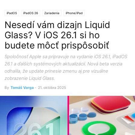
iPadOS
iPadOS 26
Zariadenia
iPhone/iPad
Nesedí vám dizajn Liquid
Glass? V iOS 26.1 si ho
budete môcť prispôsobiť
Spoločnosť Apple sa pripravuje na vydanie iOS 26.1, iPadOS
26.1 a ďalších systémových aktualizácií. Nová beta verzia
odhalila, že update prinesie zmenu aj pre vizuálne
zobrazenie Liquid Glass.
By
Tomáš Varga
-
21. októbra 2025