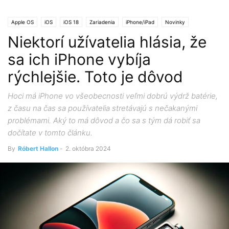
Apple OS
iOS
iOS 18
Zariadenia
iPhone/iPad
Novinky
Niektorí užívatelia hlásia, že
sa ich iPhone vybíja
rýchlejšie. Toto je dôvod
Hoci má iPhone vo všeobecnosti veľmi dobrú výdrž batérie,
z času na čas sa používatelia stretávajú s nečakanými
problémami. Aký to má dôvod a čo sa s tým dá robiť sa
dočítate v tomto článku.
By
Róbert Hallon
-
2. októbra 2024