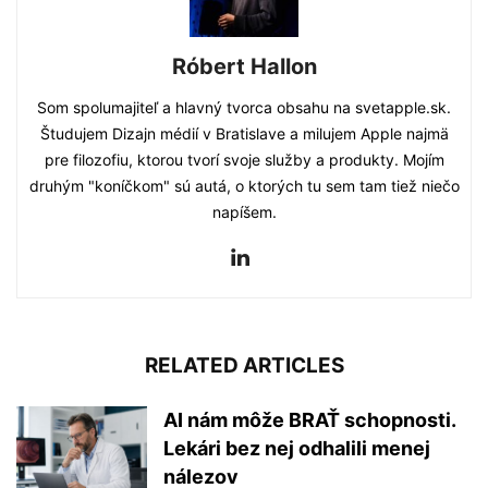
Róbert Hallon
Som spolumajiteľ a hlavný tvorca obsahu na svetapple.sk.
Študujem Dizajn médií v Bratislave a milujem Apple najmä
pre filozofiu, ktorou tvorí svoje služby a produkty. Mojím
druhým "koníčkom" sú autá, o ktorých tu sem tam tiež niečo
napíšem.
RELATED ARTICLES
AI nám môže BRAŤ schopnosti.
Lekári bez nej odhalili menej
nálezov