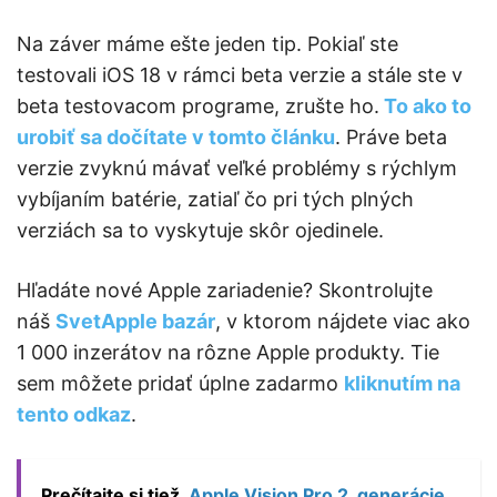
Na záver máme ešte jeden tip. Pokiaľ ste
testovali iOS 18 v rámci beta verzie a stále ste v
beta testovacom programe, zrušte ho.
To ako to
urobiť sa dočítate v tomto článku
. Práve beta
verzie zvyknú mávať veľké problémy s rýchlym
vybíjaním batérie, zatiaľ čo pri tých plných
verziách sa to vyskytuje skôr ojedinele.
Hľadáte nové Apple zariadenie? Skontrolujte
náš
SvetApple bazár
, v ktorom nájdete viac ako
1 000 inzerátov na rôzne Apple produkty. Tie
sem môžete pridať úplne zadarmo
kliknutím na
tento odkaz
.
Prečítajte si tiež
Apple Vision Pro 2. generácie