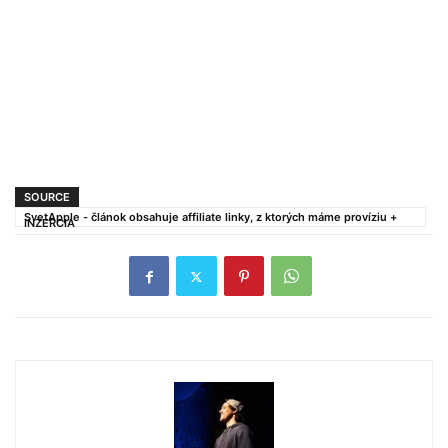
SOURCE
SvetApple - článok obsahuje affiliate linky, z ktorých máme províziu +
INZERCIA