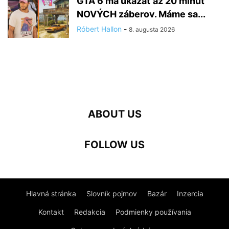
GTA 6 má ukázať až 20 minút
NOVÝCH záberov. Máme sa...
Róbert Hallon
-
8. augusta 2026
ABOUT US
FOLLOW US
Hlavná stránka
Slovník pojmov
Bazár
Inzercia
Kontakt
Redakcia
Podmienky používania