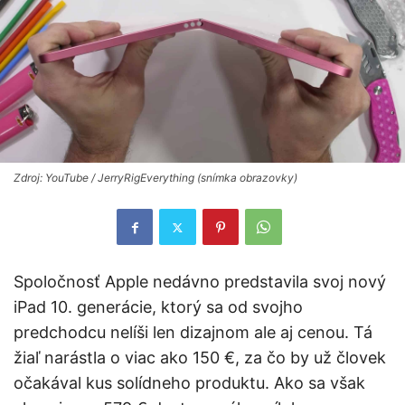
Zdroj: YouTube / JerryRigEverything (snímka obrazovky)
Spoločnosť Apple nedávno predstavila svoj nový
iPad 10. generácie, ktorý sa od svojho
predchodcu nelíši len dizajnom ale aj cenou. Tá
žiaľ narástla o viac ako 150 €, za čo by už človek
očakával kus solídneho produktu. Ako sa však