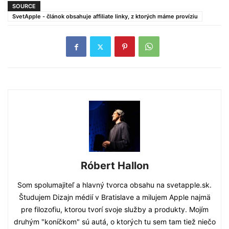
SOURCE
SvetApple - článok obsahuje affiliate linky, z ktorých máme províziu
Róbert Hallon
Som spolumajiteľ a hlavný tvorca obsahu na svetapple.sk.
Študujem Dizajn médií v Bratislave a milujem Apple najmä
pre filozofiu, ktorou tvorí svoje služby a produkty. Mojím
druhým "koníčkom" sú autá, o ktorých tu sem tam tiež niečo