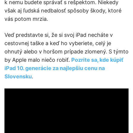
k nemu budete správať s rešpektom. Niekedy
však aj ľudská nedbalosť spôsoby škody, ktoré
vás potom mrzia.
Veď predstavte si, že si svoj iPad necháte v
cestovnej taške a keď ho vyberiete, celý je
ohnutý alebo v horšom prípade zlomený. S týmto
by Apple malo niečo robiť.
Pozrite sa, kde kúpiť
iPad 10. generácie za najlepšiu cenu na
Slovensku
.