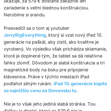
ukazuje, za 579 € dostane zákazník len
zariadenie s veľmi biednou konštrukciou.
Nerobíme si srandu.
Presvedčil sa o tom aj youtuber
JerryRigEverything
, ktorý si vzal nový iPad 10.
generácie na paškál, aby zistil, ako kvalitne je
vyrobený. Vo výsledku však prichádza sklamanie,
ktoré je doplnené tým, že tablet sa dá relatívne
ľahko zlomiť. Dôvodom je slabá konštrukcia a tri
magnetické body na boku pre pripojenie
klávesnice. Práve v týchto miestach iPad
podľahol silným rukám.
iPad 10. generácie kúpite
za najnižšiu cenu na Slovensku tu
.
Nie je to však jeho jediná slabá stránka. Tou
ďalšou je displej, ktorý za 579 € nie je