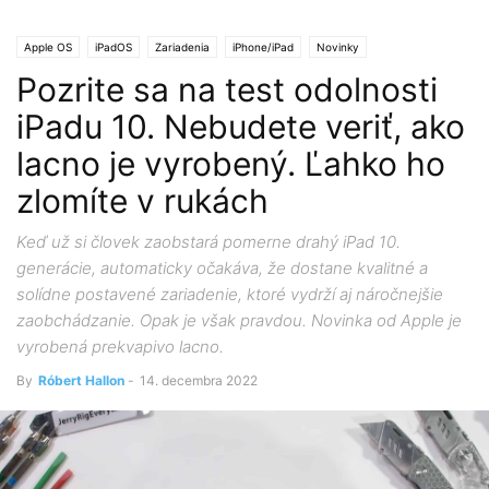
Apple OS
iPadOS
Zariadenia
iPhone/iPad
Novinky
Pozrite sa na test odolnosti
iPadu 10. Nebudete veriť, ako
lacno je vyrobený. Ľahko ho
zlomíte v rukách
Keď už si človek zaobstará pomerne drahý iPad 10.
generácie, automaticky očakáva, že dostane kvalitné a
solídne postavené zariadenie, ktoré vydrží aj náročnejšie
zaobchádzanie. Opak je však pravdou. Novinka od Apple je
vyrobená prekvapivo lacno.
By
Róbert Hallon
-
14. decembra 2022